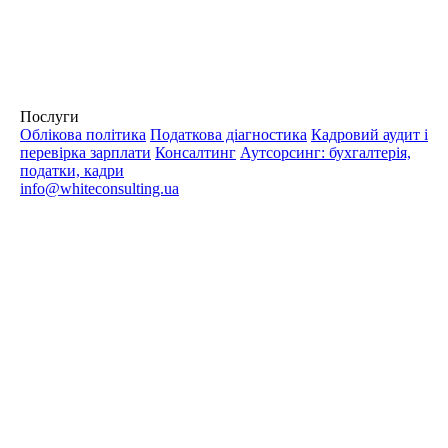
Послуги
Облікова політика
Податкова діагностика
Кадровий аудит і
перевірка зарплати
Консалтинг
Аутсорсинг: бухгалтерія,
податки, кадри
info@whiteconsulting.ua