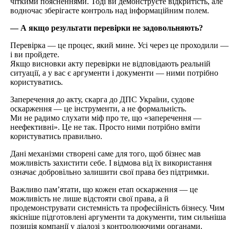
чіткими поясненнями. Тоді ви демонструєте відкритість, але
водночас зберігаєте контроль над інформаційним полем.
— А якщо результати перевірки не задовольняють?
Перевірка — це процес, який мине. Усі через це проходили —
і ви пройдете.
Якщо висновки акту перевірки не відповідають реальній
ситуації, а у вас є аргументи і документи — ними потрібно
користуватись.
Заперечення до акту, скарга до ДПС України, судове
оскарження — це інструменти, а не формальність.
Ми не радимо слухати міф про те, що «заперечення —
неефективні». Це не так. Просто ними потрібно вміти
користуватись правильно.
Дані механізми створені саме для того, щоб бізнес мав
можливість захистити себе. І відмова від їх використання
означає добровільно залишити свої права без підтримки.
Важливо пам’ятати, що кожен етап оскарження — це
можливість не лише відстояти свої права, а й
продемонструвати системність та професійність бізнесу. Чим
якісніше підготовлені аргументи та документи, тим сильніша
позиція компанії у діалозі з контролюючими органами.