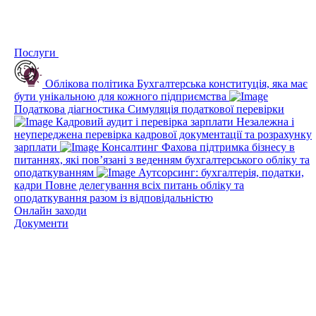
Послуги
Облікова політика
Бухгалтерська конституція, яка має
бути унікальною для кожного підприємства
Податкова діагностика
Симуляція податкової перевірки
Кадровий аудит і перевірка зарплати
Незалежна і
неупереджена перевірка кадрової документації та розрахунку
зарплати
Консалтинг
Фахова підтримка бізнесу в
питаннях, які пов’язані з веденням бухгалтерського обліку та
оподаткуванням
Аутсорсинг: бухгалтерія, податки,
кадри
Повне делегування всіх питань обліку та
оподаткування разом із відповідальністю
Онлайн заходи
Документи