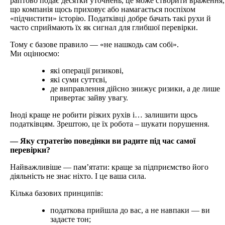
раптово подає десятки уточнень, це може створити враження,
що компанія щось приховує або намагається поспіхом
«підчистити» історію. Податківці добре бачать такі рухи й
часто сприймають їх як сигнал для глибшої перевірки.
Тому є базове правило — «не нашкодь сам собі».
Ми оцінюємо:
які операції ризикові,
які суми суттєві,
де виправлення дійсно знижує ризики, а де лише
привертає зайву увагу.
Іноді краще не робити різких рухів і… залишити щось
податківцям. Зрештою, це їх робота – шукати порушення.
— Яку стратегію поведінки ви радите під час самої
перевірки?
Найважливіше — пам’ятати: краще за підприємство його
діяльність не знає ніхто. І це ваша сила.
Кілька базових принципів:
податкова прийшла до вас, а не навпаки — ви
задаєте тон;