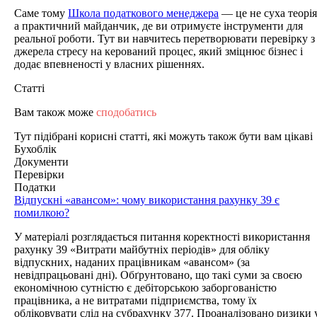
Саме тому
Школа податкового менеджера
— це не суха теорія
а практичний майданчик, де ви отримуєте інструменти для
реальної роботи. Тут ви навчитесь перетворювати перевірку з
джерела стресу на керований процес, який зміцнює бізнес і
додає впевненості у власних рішеннях.
Статті
Вам також може
сподобатись
Тут підібрані корисні статті, які можуть також бути вам цікаві
Бухоблік
Документи
Перевірки
Податки
Відпускні «авансом»: чому використання рахунку 39 є
помилкою?
У матеріалі розглядається питання коректності використання
рахунку 39 «Витрати майбутніх періодів» для обліку
відпускних, наданих працівникам «авансом» (за
невідпрацьовані дні). Обґрунтовано, що такі суми за своєю
економічною сутністю є дебіторською заборгованістю
працівника, а не витратами підприємства, тому їх
обліковувати слід на субрахунку 377. Проаналізовано ризики 