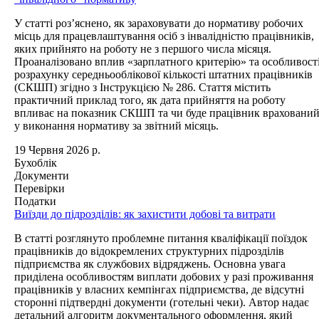
У статті роз’яснено, як зараховувати до нормативу робочих
місць для працевлаштування осіб з інвалідністю працівників,
яких прийнято на роботу не з першого числа місяця.
Проаналізовано вплив «зарплатного критерію» та особливост
розрахунку середньооблікової кількості штатних працівників
(СКШП) згідно з Інструкцією № 286. Стаття містить
практичний приклад того, як дата прийняття на роботу
впливає на показник СКШП та чи буде працівник враховани
у виконання нормативу за звітний місяць.
19 Червня 2026 р.
Бухоблік
Документи
Перевірки
Податки
Виїзди до підрозділів: як захистити добові та витрати
В статті розглянуто проблемне питання кваліфікації поїздок
працівників до відокремлених структурних підрозділів
підприємства як службових відряджень. Основна увага
приділена особливостям виплати добових у разі проживання
працівників у власних кемпінгах підприємства, де відсутні
сторонні підтвердні документи (готельні чеки). Автор надає
детальний алгоритм документального оформлення, який