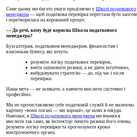
Саме цьому ми багато уваги приділяємо у
Школі податкового
менеджера
— щоб податкова перевірка перестала бути хаосом
і перетворилась на керований процес.
— До речі, кому буде корисна Школа податкового
менеджера?
Бухгалтерам, податковим менеджерам, фінансистам і
власникам бізнесу, які хочуть:
розуміти логіку податкових перевірок,
вміти оцінювати ризики, а не діяти інтуїтивно,
вибудовувати стратегію — до, під час і після
перевірки.
Наша мета — не залякати, а навчити мислити системно і
професійно.
Ми не протиставляємо себе податковій службі й не малюємо
картину «вони погані — ми хороші», це шлях в нікуди.
Навпаки, в
Школі податкового менеджера
ми вчимося
мислити так само, як інспектор: бачити ризики його очима,
розуміти логіку перевірки та прогнозувати кроки
контролюючого органу.