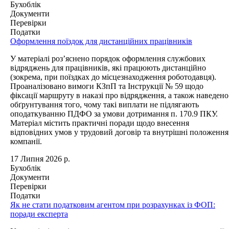
Бухоблік
Документи
Перевірки
Податки
Оформлення поїздок для дистанційних працівників
У матеріалі роз’яснено порядок оформлення службових
відряджень для працівників, які працюють дистанційно
(зокрема, при поїздках до місцезнаходження роботодавця).
Проаналізовано вимоги КЗпП та Інструкції № 59 щодо
фіксації маршруту в наказі про відрядження, а також наведено
обґрунтування того, чому такі виплати не підлягають
оподаткуванню ПДФО за умови дотримання п. 170.9 ПКУ.
Матеріал містить практичні поради щодо внесення
відповідних умов у трудовий договір та внутрішні положення
компанії.
17 Липня 2026 р.
Бухоблік
Документи
Перевірки
Податки
Як не стати податковим агентом при розрахунках із ФОП:
поради експерта