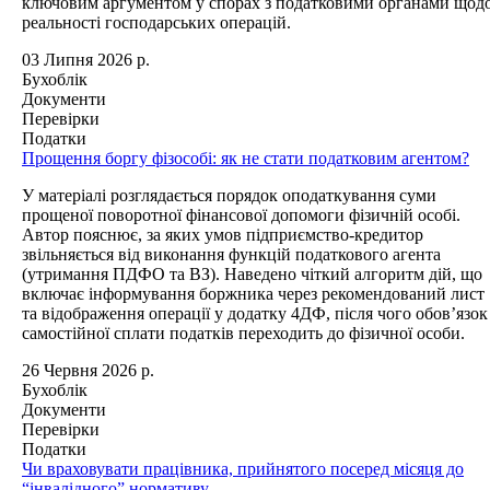
ключовим аргументом у спорах з податковими органами щод
реальності господарських операцій.
03 Липня 2026 р.
Бухоблік
Документи
Перевірки
Податки
Прощення боргу фізособі: як не стати податковим агентом?
У матеріалі розглядається порядок оподаткування суми
прощеної поворотної фінансової допомоги фізичній особі.
Автор пояснює, за яких умов підприємство-кредитор
звільняється від виконання функцій податкового агента
(утримання ПДФО та ВЗ). Наведено чіткий алгоритм дій, що
включає інформування боржника через рекомендований лист
та відображення операції у додатку 4ДФ, після чого обов’язок
самостійної сплати податків переходить до фізичної особи.
26 Червня 2026 р.
Бухоблік
Документи
Перевірки
Податки
Чи враховувати працівника, прийнятого посеред місяця до
“інвалідного” нормативу