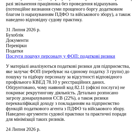
разі звільнення працівника без проведення відрахувань
(потенційне визнання суми прощеного боргу додатковим
благом із нарахуванням ПДФО та військового збору), а також
наведено відповідну судову практику.
31 Липня 2026 р.
Бухоблік
Документи
Перевірки
Податки
Послуги пошуку персоналу у ФОП: податкові ризики
У матеріалі аналізуються податкові ризики для підприємства,
яке залучає ФОП (перебуває на єдиному податку 3 групи) до
пошуку та підбору персоналу за відсутності відповідного
профільного КВЕД 78.10 у реєстраційних даних.
Обґрунтовано, чому наявний код 82.11 (офісні послуги) не
покриває рекрутингову діяльність. Детально розписано
загрозу донарахування ЄСВ (22%), а також ризики
перекваліфікації доходу з покладанням на підприємство
функцій податкового агента з ПДФО та військового збору.
Наведено аргументи судової практики та практичні поради
для мінімізації таких ризиків.
24 Липня 2026 р.