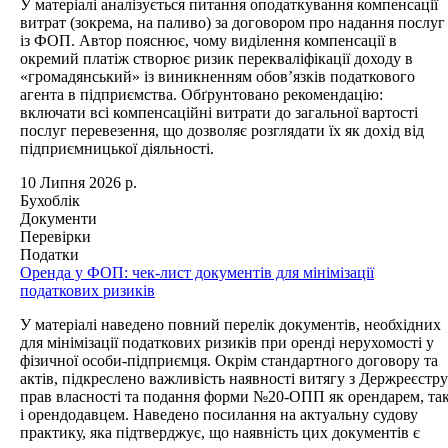
У матеріалі аналізується питання оподаткування компенсації
витрат (зокрема, на паливо) за договором про надання послуг
із ФОП. Автор пояснює, чому виділення компенсації в
окремий платіж створює ризик перекваліфікації доходу в
«громадянський» із виникненням обов’язків податкового
агента в підприємства. Обґрунтовано рекомендацію:
включати всі компенсаційні витрати до загальної вартості
послуг перевезення, що дозволяє розглядати їх як дохід від
підприємницької діяльності.
10 Липня 2026 р.
Бухоблік
Документи
Перевірки
Податки
Оренда у ФОП: чек-лист документів для мінімізації
податкових ризиків
У матеріалі наведено повний перелік документів, необхідних
для мінімізації податкових ризиків при оренді нерухомості у
фізичної особи-підприємця. Окрім стандартного договору та
актів, підкреслено важливість наявності витягу з Держреєстру
прав власності та подання форми №20-ОПП як орендарем, та
і орендодавцем. Наведено посилання на актуальну судову
практику, яка підтверджує, що наявність цих документів є