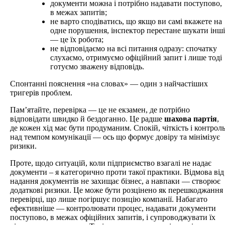
документи можна і потрібно надавати поступово,
в межах запитів;
не варто сподіватись, що якщо ви самі вкажете на
одне порушення, інспектор перестане шукати інші
— це їх робота;
не відповідаємо на всі питання одразу: спочатку
слухаємо, отримуємо офіційний запит і лише тоді
готуємо зважену відповідь.
Спонтанні пояснення «на словах» — один з найчастіших
тригерів проблем.
Пам’ятайте, перевірка — це не екзамен, де потрібно
відповідати швидко й бездоганно. Це радше
шахова партія
,
де кожен хід має бути продуманим. Спокій, чіткість і контрол
над темпом комунікації — ось що формує довіру та мінімізує
ризики.
Проте, щодо ситуацій, коли підприємство взагалі не надає
документи – я категорично проти такої практики. Відмова від
надання документів не захищає бізнес, а навпаки — створює
додаткові ризики. Це може бути розцінено як перешкоджання
перевірці, що лише погіршує позицію компанії. Набагато
ефективніше — контролювати процес, надавати документи
поступово, в межах офіційних запитів, і супроводжувати їх