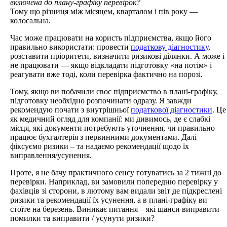
включена до плану-графіку перевірок?
Тому що різниця між місяцем, кварталом і пів року —
колосальна.
Час може працювати на користь підприємства, якщо його
правильно використати: провести
податкову діагностику
,
розставити пріоритети, визначити ризикові ділянки. А може і
не працювати — якщо відкладати підготовку «на потім» і
реагувати вже тоді, коли перевірка фактично на порозі.
Тому, якщо ви побачили своє підприємство в плані-графіку,
підготовку необхідно розпочинати одразу. Я завжди
рекомендую почати з внутрішньої
податкової діагностики
. Це
як медичний огляд для компанії: ми дивимось, де є слабкі
місця, які документи потребують уточнення, чи правильно
працює бухгалтерія з первинними документами. Далі
фіксуємо ризики – та надаємо рекомендації щодо їх
виправлення/усунення.
Проте, я не бачу практичного сенсу готуватись за 2 тижні до
перевірки. Наприклад, ви замовили попередню перевірку у
фахівців зі сторони, в лютому вам видали звіт де підкреслені
ризики та рекомендації їх усунення, а в плані-графіку ви
стоїте на березень. Виникає питання – які шанси виправити
помилки та виправити / усунути ризики?