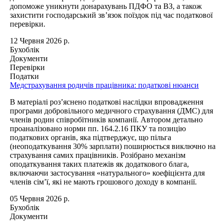
допоможе уникнути донарахувань ПДФО та ВЗ, а також
захистити господарський зв’язок поїздок під час податкової
перевірки.
12 Червня 2026 р.
Бухоблік
Документи
Перевірки
Податки
Медстрахування родичів працівника: податкові нюанси
В матеріалі роз’яснено податкові наслідки впровадження
програми добровільного медичного страхування (ДМС) для
членів родин співробітників компанії. Автором детально
проаналізовано норми пп. 164.2.16 ПКУ та позицію
податкових органів, яка підтверджує, що пільга
(неоподаткування 30% зарплати) поширюється виключно на
страхування самих працівників. Розібрано механізм
оподаткування таких платежів як додаткового блага,
включаючи застосування «натурального» коефіцієнта для
членів сім’ї, які не мають грошового доходу в компанії.
05 Червня 2026 р.
Бухоблік
Документи