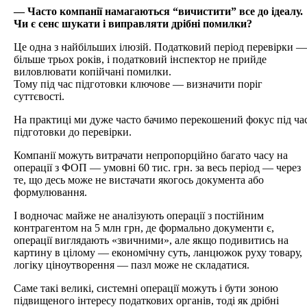
— Часто компанії намагаються “вичистити” все до ідеалу.
Чи є сенс шукати і виправляти дрібні помилки?
Це одна з найбільших ілюзій. Податковий період перевірки —
більше трьох років, і податковий інспектор не прийде
виловлювати копійчані помилки.
Тому під час підготовки ключове — визначити поріг
суттєвості.
На практиці ми дуже часто бачимо перекошений фокус під ча
підготовки до перевірки.
Компанії можуть витрачати непропорційно багато часу на
операції з ФОП — умовні 60 тис. грн. за весь період — через
те, що десь може не вистачати якогось документа або
формулювання.
І водночас майже не аналізують операції з постійним
контрагентом на 5 млн грн, де формально документи є,
операції виглядають «звичними», але якщо подивитись на
картину в цілому — економічну суть, ланцюжок руху товару,
логіку ціноутворення — пазл може не складатися.
Саме такі великі, системні операції можуть і бути зоною
підвищеного інтересу податкових органів, тоді як дрібні