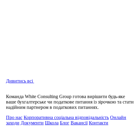
Дивитись всі
Команда White Consulting Group готова вирішити будь-яке
ваше бухгалтерське чи податкове питання із зірочкою та стати
надійним партнером в податкових питаннях.
Про нас
Корпоративна соціальна відповідальність
Онлайн
заходи
Документи
Школа
Блог
Вакансії
Контакти