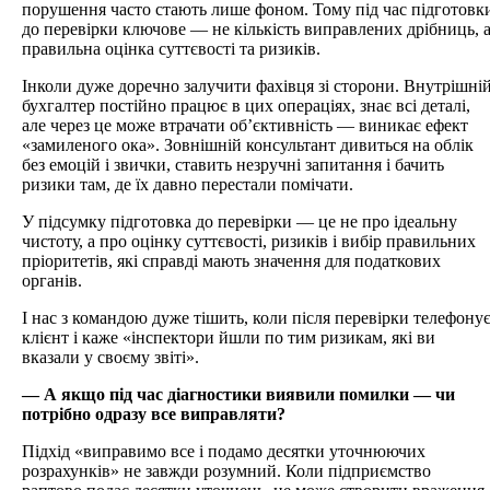
порушення часто стають лише фоном. Тому під час підготовк
до перевірки ключове — не кількість виправлених дрібниць, 
правильна оцінка суттєвості та ризиків.
Інколи дуже доречно залучити фахівця зі сторони. Внутрішні
бухгалтер постійно працює в цих операціях, знає всі деталі,
але через це може втрачати об’єктивність — виникає ефект
«замиленого ока». Зовнішній консультант дивиться на облік
без емоцій і звички, ставить незручні запитання і бачить
ризики там, де їх давно перестали помічати.
У підсумку підготовка до перевірки — це не про ідеальну
чистоту, а про оцінку суттєвості, ризиків і вибір правильних
пріоритетів, які справді мають значення для податкових
органів.
І нас з командою дуже тішить, коли після перевірки телефону
клієнт і каже «інспектори йшли по тим ризикам, які ви
вказали у своєму звіті».
— А якщо під час діагностики виявили помилки — чи
потрібно одразу все виправляти?
Підхід «виправимо все і подамо десятки уточнюючих
розрахунків» не завжди розумний. Коли підприємство