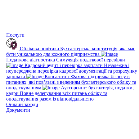
Послуги
Облікова політика
Бухгалтерська конституція, яка має
бути унікальною для кожного підприємства
Податкова діагностика
Симуляція податкової перевірки
Кадровий аудит і перевірка зарплати
Незалежна і
неупереджена перевірка кадрової документації та розрахунку
зарплати
Консалтинг
Фахова підтримка бізнесу в
питаннях, які пов’язані з веденням бухгалтерського обліку та
оподаткуванням
Аутсорсинг: бухгалтерія, податки,
кадри
Повне делегування всіх питань обліку та
оподаткування разом із відповідальністю
Онлайн заходи
Документи