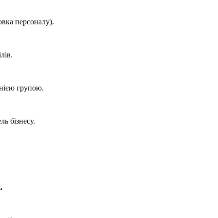
овка персоналу).
лів.
днією групою.
ль бізнесу.
.