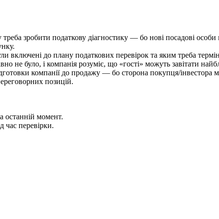
 треба зробити податкову діагностику — бо нові посадові особи 
унку.
ли включені до плану податкових перевірок та яким треба термін
вно не було, і компанія розуміє, що «гості» можуть завітати най
підготовки компанії до продажу — бо сторона покупця/інвестора м
переговорних позицій.
на останній момент.
 час перевірки.