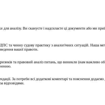
 для аналізу. Ви скануєте і надсилаєте ці документи або ми при
.
ДПС та чинну судову практику з аналогічних ситуацій. Наша мет
оведення вашої правоти.
ризиків та правовий аналіз питань, що виникли (нам важливо о
уненню.
ендації. За потреби всі додаткові коментарі та пояснення додаємо
за відповідями.