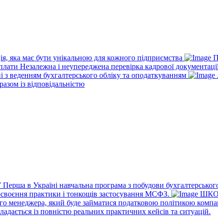
ія, яка має бути унікальною для кожного підприємства
П
рплати
Незалежна і неупереджена перевірка кадрової документаці
ні з веденням бухгалтерського обліку та оподаткуванням
разом із відповідальністю
У
Перша в Україні навчальна програма з побудови бухгалтерського
освоєння практики і тонкощів застосування МСФЗ.
ШКО
го менеджера, який буде займатися податковою політикою компа
ладається із повністю реальних практичних кейсів та ситуацій.