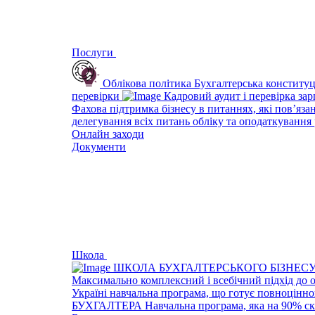
Послуги
Облікова політика
Бухгалтерська конституц
перевірки
Кадровий аудит і перевірка за
Фахова підтримка бізнесу в питаннях, які пов’яза
делегування всіх питань обліку та оподаткування 
Онлайн заходи
Документи
Школа
ШКОЛА БУХГАЛТЕРСЬКОГО БІЗНЕС
Максимально комплексний і всебічний підхід до 
Україні навчальна програма, що готує повноцінно
БУХГАЛТЕРА
Навчальна програма, яка на 90% ск