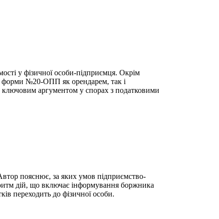
мості у фізичної особи-підприємця. Окрім
ня форми №20-ОПП як орендарем, так і
 є ключовим аргументом у спорах з податковими
Автор пояснює, за яких умов підприємство-
оритм дій, що включає інформування боржника
ків переходить до фізичної особи.