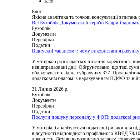
Блог
Блог
Якісна аналітика та точкові консультації з питань 
Всі
Бухоблік
Документи
Інтерв'ю
Кадри і зарплат
Бухоблік
Документи
Перевірки
Податки
Відпускні «авансом»: чому використання рахунку
У матеріалі розглядається питання коректності в
невідпрацьовані дні). Обґрунтовано, що такі суми
обліковувати слід на субрахунку 377. Проаналізо
додатковим благом із нарахуванням ПДФО та війсь
31 Липня 2026 р.
Бухоблік
Документи
Перевірки
Податки
Послуги пошуку персоналу у ФОП: податкові ри
У матеріалі аналізуються податкові ризики для п
відсутності відповідного профільного КВЕД 78.10
діяльність. Детально розписано загрозу донараху