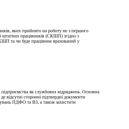
ників, яких прийнято на роботу не з першого
ті штатних працівників (СКШП) згідно з
СКШП та чи буде працівник врахований у
ів підприємства як службових відряджень. Основна
де відсутні сторонні підтвердні документи
хувань ПДФО та ВЗ, а також захистити