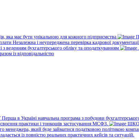
ія, яка має бути унікальною для кожного підприємства
П
рплати
Незалежна і неупереджена перевірка кадрової документаці
ні з веденням бухгалтерського обліку та оподаткуванням
разом із відповідальністю
У
Перша в Україні навчальна програма з побудови бухгалтерського
освоєння практики і тонкощів застосування МСФЗ.
ШКО
го менеджера, який буде займатися податковою політикою компа
ладається із повністю реальних практичних кейсів та ситуацій.