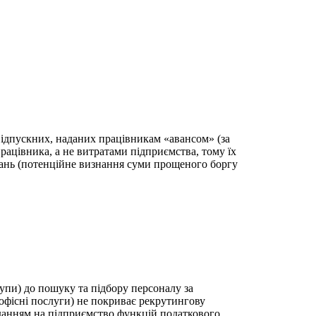
 відпускних, наданих працівникам «авансом» (за
рацівника, а не витратами підприємства, тому їх
увань (потенційне визнання суми прощеного боргу
упи) до пошуку та підбору персоналу за
офісні послуги) не покриває рекрутингову
аданням на підприємство функцій податкового