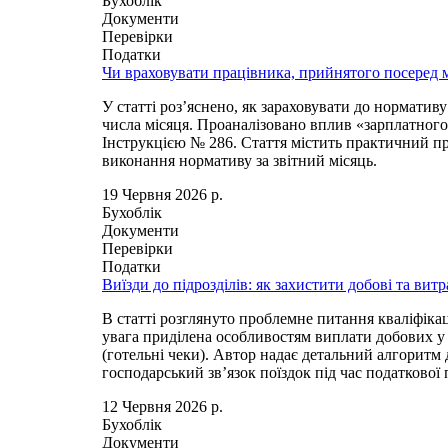
Бухоблік
Документи
Перевірки
Податки
Чи враховувати працівника, прийнятого посеред м
У статті роз’яснено, як зараховувати до норматив
числа місяця. Проаналізовано вплив «зарплатного
Інструкцією № 286. Стаття містить практичний п
виконання нормативу за звітний місяць.
19 Червня 2026 р.
Бухоблік
Документи
Перевірки
Податки
Виїзди до підрозділів: як захистити добові та вит
В статті розглянуто проблемне питання кваліфіка
увага приділена особливостям виплати добових у 
(готельні чеки). Автор надає детальний алгорит
господарський зв’язок поїздок під час податкової 
12 Червня 2026 р.
Бухоблік
Документи