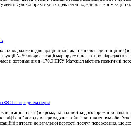
ументи судової практики та практичні поради для мінімізації так
ів
ових відряджень для працівників, які працюють дистанційно (зо
трукції № 59 щодо фіксації маршруту в наказі про відрядження, 
ови дотримання п. 170.9 ПКУ. Матеріал містить практичні пор
 із ФОП: поради експерта
компенсації витрат (зокрема, на паливо) за договором про надан
кваліфікації доходу в «громадянський» із виникненням обов’язкі
ційні витрати до загальної вартості послуг перевезення, що доз