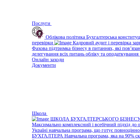
Послуги
Облікова політика
Бухгалтерська конституц
перевірки
Кадровий аудит і перевірка за
Фахова підтримка бізнесу в питаннях, які пов’яза
делегування всіх питань обліку та оподаткування 
Онлайн заходи
Документи
Школа
ШКОЛА БУХГАЛТЕРСЬКОГО БІЗНЕС
Максимально комплексний і всебічний підхід до 
Україні навчальна програма, що готує повноцінно
БУХГАЛТЕРА
Навчальна програма, яка на 90% ск