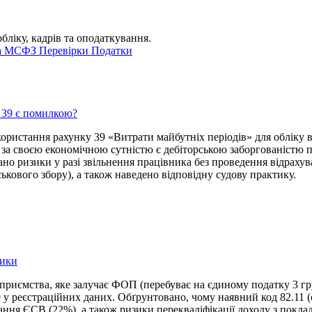
обліку, кадрів та оподаткування.
а
МСФЗ
Перевірки
Податки
 39 є помилкою?
икористання рахунку 39 «Витрати майбутніх періодів» для обліку
 за своєю економічною сутністю є дебіторською заборгованістю п
вано ризики у разі звільнення працівника без проведення відрах
кового збору), а також наведено відповідну судову практику.
зики
ідприємства, яке залучає ФОП (перебуває на єдиному податку 3 гр
 у реєстраційних даних. Обґрунтовано, чому наявний код 82.11 (
вання ЄСВ (22%), а також ризики перекваліфікації доходу з покл