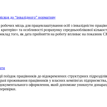
ісяця до “інвалідного” нормативу
у робочих місць для працевлаштування осіб з інвалідністю праців
 критерію» та особливості розрахунку середньооблікової кількос
риклад того, як дата прийняття на роботу впливає на показник 
рати
ції поїздок працівників до відокремлених структурних підрозділ
разі проживання працівників у власних кемпінгах підприємства, 
м документального оформлення, який допоможе уникнути донара
перевірки.