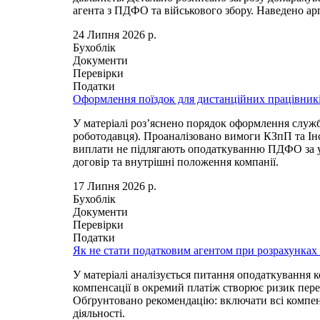
агента з ПДФО та військового збору. Наведено арг
24 Липня 2026 р.
Бухоблік
Документи
Перевірки
Податки
Оформлення поїздок для дистанційних працівник
У матеріалі роз’яснено порядок оформлення служб
роботодавця). Проаналізовано вимоги КЗпП та Інс
виплати не підлягають оподаткуванню ПДФО за ум
договір та внутрішні положення компанії.
17 Липня 2026 р.
Бухоблік
Документи
Перевірки
Податки
Як не стати податковим агентом при розрахунках
У матеріалі аналізується питання оподаткування 
компенсації в окремий платіж створює ризик пере
Обґрунтовано рекомендацію: включати всі компенса
діяльності.