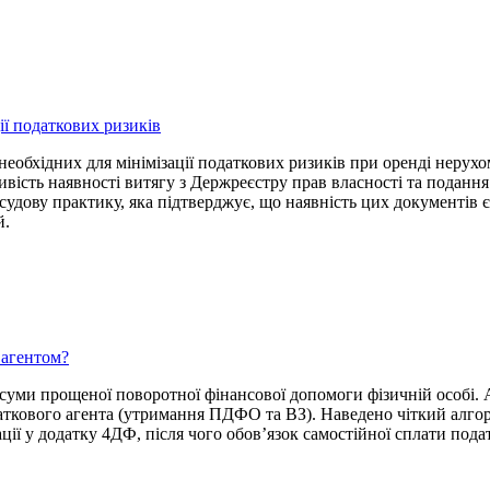
ії податкових ризиків
необхідних для мінімізації податкових ризиків при оренді нерухо
ливість наявності витягу з Держреєстру прав власності та подан
судову практику, яка підтверджує, що наявність цих документів
й.
 агентом?
 суми прощеної поворотної фінансової допомоги фізичній особі. 
даткового агента (утримання ПДФО та ВЗ). Наведено чіткий алг
ії у додатку 4ДФ, після чого обов’язок самостійної сплати подат