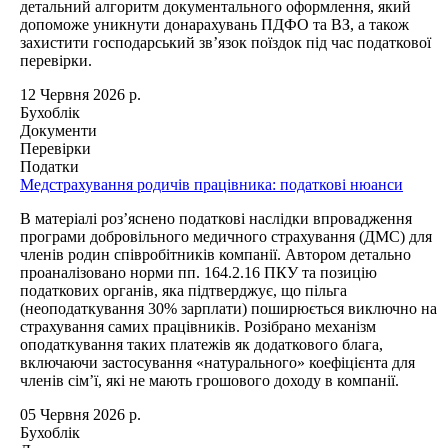
детальний алгоритм документального оформлення, який
допоможе уникнути донарахувань ПДФО та ВЗ, а також
захистити господарський зв’язок поїздок під час податкової
перевірки.
12 Червня 2026 р.
Бухоблік
Документи
Перевірки
Податки
Медстрахування родичів працівника: податкові нюанси
В матеріалі роз’яснено податкові наслідки впровадження
програми добровільного медичного страхування (ДМС) для
членів родин співробітників компанії. Автором детально
проаналізовано норми пп. 164.2.16 ПКУ та позицію
податкових органів, яка підтверджує, що пільга
(неоподаткування 30% зарплати) поширюється виключно на
страхування самих працівників. Розібрано механізм
оподаткування таких платежів як додаткового блага,
включаючи застосування «натурального» коефіцієнта для
членів сім’ї, які не мають грошового доходу в компанії.
05 Червня 2026 р.
Бухоблік