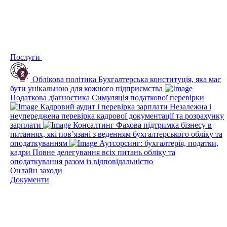
Послуги
Облікова політика
Бухгалтерська конституція, яка має
бути унікальною для кожного підприємства
Податкова діагностика
Симуляція податкової перевірки
Кадровий аудит і перевірка зарплати
Незалежна і
неупереджена перевірка кадрової документації та розрахунку
зарплати
Консалтинг
Фахова підтримка бізнесу в
питаннях, які пов’язані з веденням бухгалтерського обліку та
оподаткуванням
Аутсорсинг: бухгалтерія, податки,
кадри
Повне делегування всіх питань обліку та
оподаткування разом із відповідальністю
Онлайн заходи
Документи