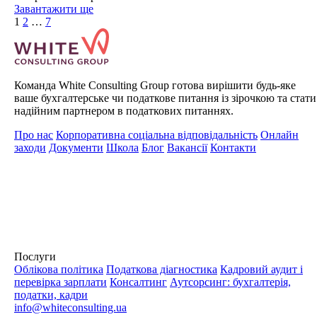
Завантажити ще
1
2
…
7
Команда White Consulting Group готова вирішити будь-яке
ваше бухгалтерське чи податкове питання із зірочкою та стати
надійним партнером в податкових питаннях.
Про нас
Корпоративна соціальна відповідальність
Онлайн
заходи
Документи
Школа
Блог
Вакансії
Контакти
Послуги
Облікова політика
Податкова діагностика
Кадровий аудит і
перевірка зарплати
Консалтинг
Аутсорсинг: бухгалтерія,
податки, кадри
info@whiteconsulting.ua