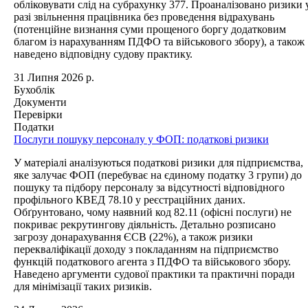
обліковувати слід на субрахунку 377. Проаналізовано ризики 
разі звільнення працівника без проведення відрахувань
(потенційне визнання суми прощеного боргу додатковим
благом із нарахуванням ПДФО та військового збору), а також
наведено відповідну судову практику.
31 Липня 2026 р.
Бухоблік
Документи
Перевірки
Податки
Послуги пошуку персоналу у ФОП: податкові ризики
У матеріалі аналізуються податкові ризики для підприємства,
яке залучає ФОП (перебуває на єдиному податку 3 групи) до
пошуку та підбору персоналу за відсутності відповідного
профільного КВЕД 78.10 у реєстраційних даних.
Обґрунтовано, чому наявний код 82.11 (офісні послуги) не
покриває рекрутингову діяльність. Детально розписано
загрозу донарахування ЄСВ (22%), а також ризики
перекваліфікації доходу з покладанням на підприємство
функцій податкового агента з ПДФО та військового збору.
Наведено аргументи судової практики та практичні поради
для мінімізації таких ризиків.