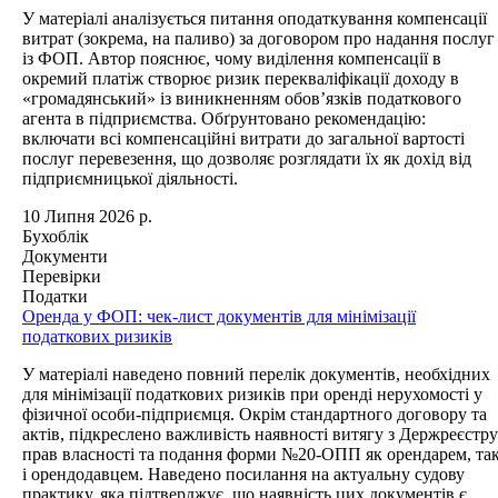
У матеріалі аналізується питання оподаткування компенсації
витрат (зокрема, на паливо) за договором про надання послуг
із ФОП. Автор пояснює, чому виділення компенсації в
окремий платіж створює ризик перекваліфікації доходу в
«громадянський» із виникненням обов’язків податкового
агента в підприємства. Обґрунтовано рекомендацію:
включати всі компенсаційні витрати до загальної вартості
послуг перевезення, що дозволяє розглядати їх як дохід від
підприємницької діяльності.
10 Липня 2026 р.
Бухоблік
Документи
Перевірки
Податки
Оренда у ФОП: чек-лист документів для мінімізації
податкових ризиків
У матеріалі наведено повний перелік документів, необхідних
для мінімізації податкових ризиків при оренді нерухомості у
фізичної особи-підприємця. Окрім стандартного договору та
актів, підкреслено важливість наявності витягу з Держреєстру
прав власності та подання форми №20-ОПП як орендарем, та
і орендодавцем. Наведено посилання на актуальну судову
практику, яка підтверджує, що наявність цих документів є