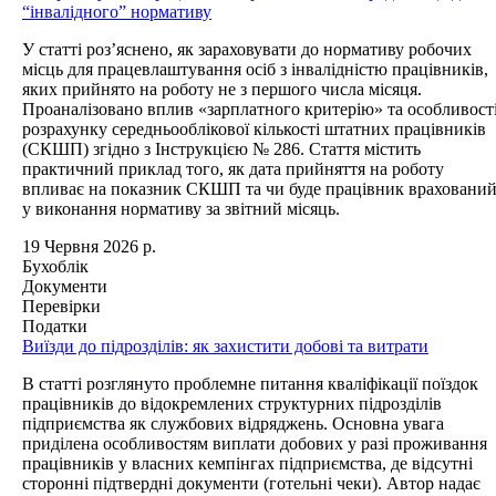
“інвалідного” нормативу
У статті роз’яснено, як зараховувати до нормативу робочих
місць для працевлаштування осіб з інвалідністю працівників,
яких прийнято на роботу не з першого числа місяця.
Проаналізовано вплив «зарплатного критерію» та особливост
розрахунку середньооблікової кількості штатних працівників
(СКШП) згідно з Інструкцією № 286. Стаття містить
практичний приклад того, як дата прийняття на роботу
впливає на показник СКШП та чи буде працівник враховани
у виконання нормативу за звітний місяць.
19 Червня 2026 р.
Бухоблік
Документи
Перевірки
Податки
Виїзди до підрозділів: як захистити добові та витрати
В статті розглянуто проблемне питання кваліфікації поїздок
працівників до відокремлених структурних підрозділів
підприємства як службових відряджень. Основна увага
приділена особливостям виплати добових у разі проживання
працівників у власних кемпінгах підприємства, де відсутні
сторонні підтвердні документи (готельні чеки). Автор надає