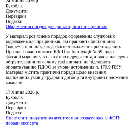
24 Липня 2026 р.
Бухоблік
Документи
Перевірки
Податки
Оформлення поїздок для дистанційних працівників
У матеріалі роз’яснено порядок оформлення службових
відряджень для працівників, які працюють дистанційно
(зокрема, при поїздках до місцезнаходження роботодавця).
Проаналізовано вимоги КЗпП та Інструкції № 59 щодо
фіксації маршруту в наказі про відрядження, а також наведено
обґрунтування того, чому такі виплати не підлягають
оподаткуванню ПДФО за умови дотримання п. 170.9 ПКУ.
Матеріал містить практичні поради щодо внесення
відповідних умов у трудовий договір та внутрішні положення
компанії.
17 Липня 2026 р.
Бухоблік
Документи
Перевірки
Податки
Як не стати податковим агентом при розрахунках із ФОП:
поради експерта