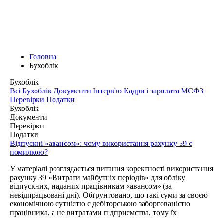
Головна
Бухоблік
Бухоблік
Всі
Бухоблік
Документи
Інтерв'ю
Кадри і зарплата
МСФЗ
Перевірки
Податки
Бухоблік
Документи
Перевірки
Податки
Відпускні «авансом»: чому використання рахунку 39 є
помилкою?
У матеріалі розглядається питання коректності використання
рахунку 39 «Витрати майбутніх періодів» для обліку
відпускних, наданих працівникам «авансом» (за
невідпрацьовані дні). Обґрунтовано, що такі суми за своєю
економічною сутністю є дебіторською заборгованістю
працівника, а не витратами підприємства, тому їх