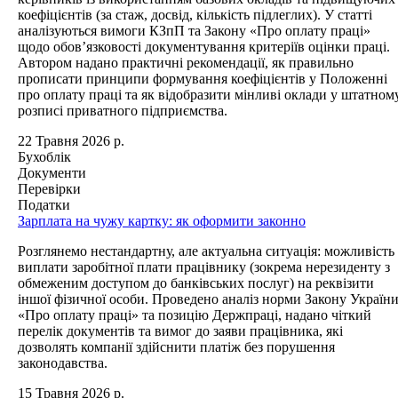
коефіцієнтів (за стаж, досвід, кількість підлеглих). У статті
аналізуються вимоги КЗпП та Закону «Про оплату праці»
щодо обов’язковості документування критеріїв оцінки праці.
Автором надано практичні рекомендації, як правильно
прописати принципи формування коефіцієнтів у Положенні
про оплату праці та як відобразити мінливі оклади у штатном
розписі приватного підприємства.
22 Травня 2026 р.
Бухоблік
Документи
Перевірки
Податки
Зарплата на чужу картку: як оформити законно
Розглянемо нестандартну, але актуальна ситуація: можливість
виплати заробітної плати працівнику (зокрема нерезиденту з
обмеженим доступом до банківських послуг) на реквізити
іншої фізичної особи. Проведено аналіз норми Закону Україн
«Про оплату праці» та позицію Держпраці, надано чіткий
перелік документів та вимог до заяви працівника, які
дозволять компанії здійснити платіж без порушення
законодавства.
15 Травня 2026 р.