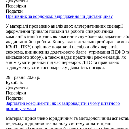
Документи
Перевірки
Податки
Працівник за кордоном: відрядження чи дистанційка?
У матеріалі проведено аналіз двох альтернативних сценарії
оформлення тривалої поїздки та роботи співробітника
компанії в іншій країні: як класичне службове відрядження аб
як дистанційна робота. Консультант детально розбирає вимог
КЗпП і ПКУ, порівнює податкові наслідки обох варіантів
(зокрема, виникнення додаткового блага, утримання ПДФО т
військового збору), а також надає практичні рекомендації, як
мінімізувати ризики під час перевірок ДПС та правильно
задокументувати господарську діяльність поїздки.
29 Травня 2026 р.
Бухоблік
Документи
Перевірки
Податки
Зарплатні коефіцієнти: як їх запровадити і чому штатного
розпису замало
Матеріал присвячено юридичним та методологічним аспекта
переходу підприємства на нову систему оплати праці
керівників із використанням базових окладів та підвищуючих