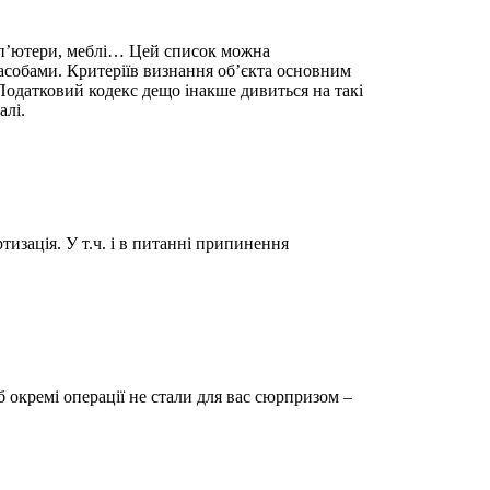
омп’ютери, меблі… Цей список можна
асобами. Критеріїв визнання об’єкта основним
 Податковий кодекс дещо інакше дивиться на такі
алі.
тизація. У т.ч. і в питанні припинення
окремі операції не стали для вас сюрпризом –