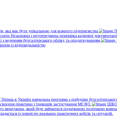
ія, яка має бути унікальною для кожного підприємства
П
рплати
Незалежна і неупереджена перевірка кадрової документаці
ні з веденням бухгалтерського обліку та оподаткуванням
разом із відповідальністю
У
Перша в Україні навчальна програма з побудови бухгалтерського
освоєння практики і тонкощів застосування МСФЗ.
ШКО
го менеджера, який буде займатися податковою політикою компа
ладається із повністю реальних практичних кейсів та ситуацій.