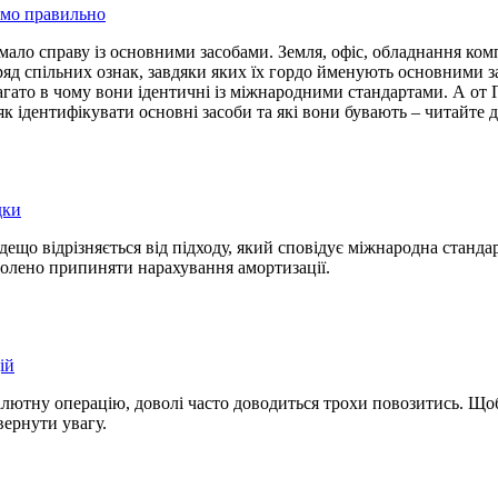
ємо правильно
 мало справу із основними засобами. Земля, офіс, обладнання к
яд спільних ознак, завдяки яких їх гордо йменують основними з
багато в чому вони ідентичні із міжнародними стандартами. А от
 як ідентифікувати основні засоби та які вони бувають – читайте д
дки
ещо відрізняється від підходу, який сповідує міжнародна стандар
озволено припиняти нарахування амортизації.
ій
ютну операцію, доволі часто доводиться трохи повозитись. Щоб 
вернути увагу.