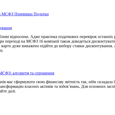
а
МСФЗ
Перевірки
Податки
тування
бливі відносини. Адже практика податкових перевірок останніх р
При переході на МСФЗ 16 компанії також доведеться дисконтувати
варто дуже виважено підійти до вибору ставки дисконтування. А
і.
а МСФЗ: алгоритм та спрощення
ія має сформувати свою фінансову звітність так, ніби складала 
рансформацію власних активів та зобов’язань. Для основних засо
йте далі.