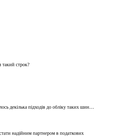
и такий строк?
алось декілька підходів до обліку таких шин…
а стати надійним партнером в податкових