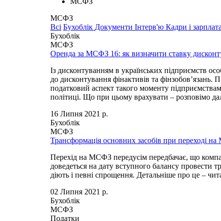
МСФЗ
МСФЗ
Всі
Бухоблік
Документи
Інтерв'ю
Кадри і зарплат
Бухоблік
МСФЗ
Оренда за МСФЗ 16: як визначити ставку дискон
Із дисконтуванням в українських підприємств осо
до дисконтування фінактивів та фінзобов’язань. 
податковий аспект такого моменту підприємствам 
політиці. Що при цьому врахувати – розповімо дал
16 Липня 2021 р.
Бухоблік
МСФЗ
Трансформація основних засобів при переході н
Перехід на МСФЗ передусім передбачає, що компан
доведеться на дату вступного балансу провести т
діють і певні спрощення. Детальніше про це – чита
02 Липня 2021 р.
Бухоблік
МСФЗ
Податки