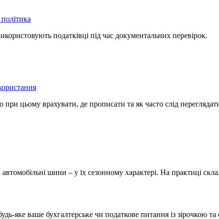
 політика
використовують податківці під час документальних перевірок.
икористання
при цьому врахувати, де прописати та як часто слід переглядат
 автомобільні шини – у їх сезонному характері. На практиці скл
будь-яке ваше бухгалтерське чи податкове питання із зірочкою т