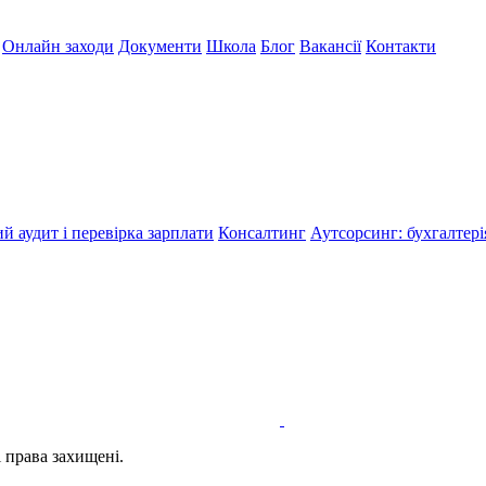
Онлайн заходи
Документи
Школа
Блог
Вакансії
Контакти
й аудит і перевірка зарплати
Консалтинг
Аутсорсинг: бухгалтері
і права захищені.