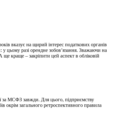
оків вказує на щирий інтерес податкових органів
: у цьому разі орендне зобов’язання. Зважаючи на
 ще краще – закріпити цей аспект в обліковій
її за МСФЗ завжди. Для цього, підприємству
бів окрім загального ретроспективного правила