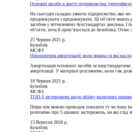
Основні засоби в житті підприємства: ідентифіку
На сьогодні складно уявити підприємство, яке не
продовжувати і продовжувати. Ці об’єкти мають р
засобом у вітчизняних бухстандартах декілька. І 
об’єкти, хоча й прив’язується до бухобліку. Отже,
25 Червня 2021 р.
Бухоблік
МСФЗ
Припинення амортизації: коли можна та які наслі
Амортизація основних засобів за нацстандартами д
амортизації. У матеріалі розглянемо, коли і як д
18 Червня 2021 р.
Бухоблік
МСФЗ
ТОП-5 застережень щодо обліку валютних операц
Перш ніж мовою проводок показати ту чи іншу вал
розповімо про 5 цікавих застережень, на які слід з
15 Вересня 2020 р.
Бухоблік