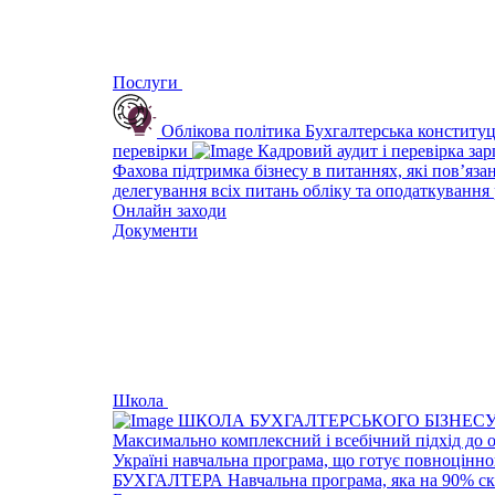
Послуги
Облікова політика
Бухгалтерська конституц
перевірки
Кадровий аудит і перевірка за
Фахова підтримка бізнесу в питаннях, які пов’яза
делегування всіх питань обліку та оподаткування 
Онлайн заходи
Документи
Школа
ШКОЛА БУХГАЛТЕРСЬКОГО БІЗНЕС
Максимально комплексний і всебічний підхід до 
Україні навчальна програма, що готує повноцінно
БУХГАЛТЕРА
Навчальна програма, яка на 90% ск