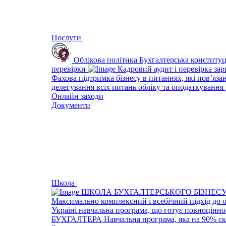
Послуги
Облікова політика
Бухгалтерська конституц
перевірки
Кадровий аудит і перевірка за
Фахова підтримка бізнесу в питаннях, які пов’яза
делегування всіх питань обліку та оподаткування 
Онлайн заходи
Документи
Школа
ШКОЛА БУХГАЛТЕРСЬКОГО БІЗНЕС
Максимально комплексний і всебічний підхід до 
Україні навчальна програма, що готує повноцінно
БУХГАЛТЕРА
Навчальна програма, яка на 90% ск