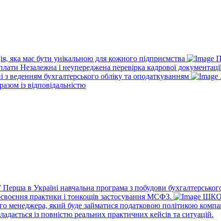
ія, яка має бути унікальною для кожного підприємства
П
рплати
Незалежна і неупереджена перевірка кадрової документаці
ні з веденням бухгалтерського обліку та оподаткуванням
разом із відповідальністю
У
Перша в Україні навчальна програма з побудови бухгалтерського
освоєння практики і тонкощів застосування МСФЗ.
ШКО
го менеджера, який буде займатися податковою політикою компа
ладається із повністю реальних практичних кейсів та ситуацій.