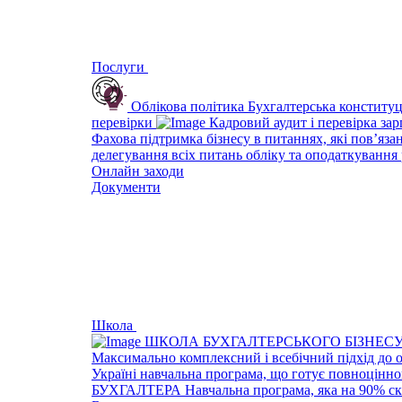
Послуги
Облікова політика
Бухгалтерська конституц
перевірки
Кадровий аудит і перевірка за
Фахова підтримка бізнесу в питаннях, які пов’яза
делегування всіх питань обліку та оподаткування 
Онлайн заходи
Документи
Школа
ШКОЛА БУХГАЛТЕРСЬКОГО БІЗНЕС
Максимально комплексний і всебічний підхід до 
Україні навчальна програма, що готує повноцінно
БУХГАЛТЕРА
Навчальна програма, яка на 90% ск