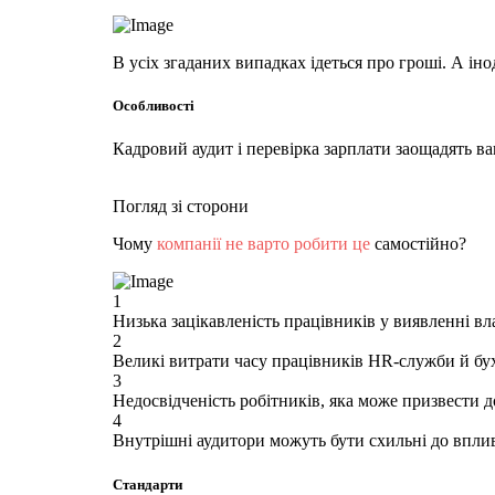
В усіх згаданих випадках ідеться про гроші. А і
Особливості
Кадровий аудит і перевірка зарплати заощадять ваш
Погляд зі сторони
Чому
компанії не варто робити це
самостійно?
1
Низька зацікавленість працівників у виявленні в
2
Великі витрати часу працівників HR-служби й бухг
3
Недосвідченість робітників, яка може призвести д
4
Внутрішні аудитори можуть бути схильні до вплив
Стандарти