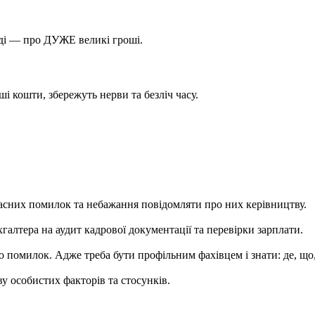
ноді — про ДУЖЕ великі гроші.
і кошти, збережуть нерви та безліч часу.
ласних помилок та небажання повідомляти про них керівництву.
алтера на аудит кадрової документації та перевірки зарплати.
о помилок. Адже треба бути профільним фахівцем і знати: де, що
у особистих факторів та стосунків.