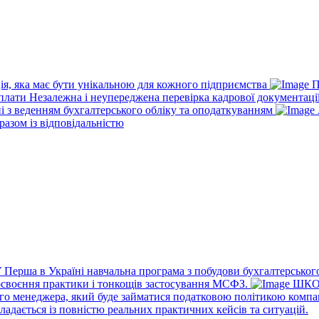
ія, яка має бути унікальною для кожного підприємства
П
рплати
Незалежна і неупереджена перевірка кадрової документаці
ні з веденням бухгалтерського обліку та оподаткуванням
разом із відповідальністю
У
Перша в Україні навчальна програма з побудови бухгалтерського
освоєння практики і тонкощів застосування МСФЗ.
ШКО
го менеджера, який буде займатися податковою політикою компа
ладається із повністю реальних практичних кейсів та ситуацій.