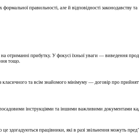
їх формальної правильності, але й відповідності законодавству т
на отриманні прибутку. У фокусі їхньої уваги — виведення прод
ання тощо.
класичного та всім знайомого мінімуму — договір про прийняття 
 посадовими інструкціями та іншими важливими документами кад
 це здогадуються працівники, які в разі звільнення можуть пред’