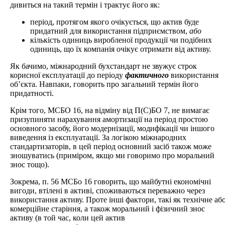
дивиться на такий термін і трактує його як:
період, протягом якого очікується, що актив буде
придатний для використання підприємством,
або
кількість одиниць виробленої продукції чи подібних
одиниць, що їх компанія очікує отримати від активу.
Як бачимо, міжнародний бухстандарт не звужує строк
корисної експлуатації до періоду
фактичного
використання
об’єкта. Навпаки, говорить про загальний термін його
придатності.
Крім того, МСБО 16, на відміну від П(С)БО 7, не вимагає
призупиняти нарахування амортизації на період простою
основного засобу, його модернізації, модифікації чи іншого
виведення із експлуатації. За логікою міжнародних
стандартизаторів, в цей період основний засіб також може
зношуватись (приміром, якщо ми говоримо про моральний
знос тощо).
Зокрема, п. 56 МСБо 16 говорить, що майбутні економічні
вигоди, втілені в активі, споживаються переважно через
використання активу. Проте інші фактори, такі як технічне аб
комерційне старіння, а також моральний і фізичний знос
активу (в той час, коли цей актив