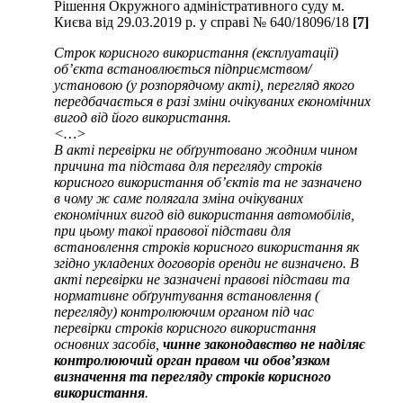
Рішення Окружного адміністративного суду м.
Києва від 29.03.2019 р. у справі № 640/18096/18
[7]
Строк корисного використання (експлуатації)
об’єкта встановлюється підприємством/
установою (у розпорядчому акті), перегляд якого
передбачається в разі зміни очікуваних економічних
вигод від його використання.
<…>
В акті перевірки не обґрунтовано жодним чином
причина та підстава для перегляду строків
корисного використання об’єктів та не зазначено
в чому ж саме полягала зміна очікуваних
економічних вигод від використання автомобілів,
при цьому такої правової підстави для
встановлення строків корисного використання як
згідно укладених договорів оренди не визначено. В
акті перевірки не зазначені правові підстави та
нормативне обґрунтування встановлення (
перегляду) контролюючим органом під час
перевірки строків корисного використання
основних засобів,
чинне законодавство не наділяє
контролюючий орган правом чи обов’язком
визначення та перегляду строків корисного
використання
.