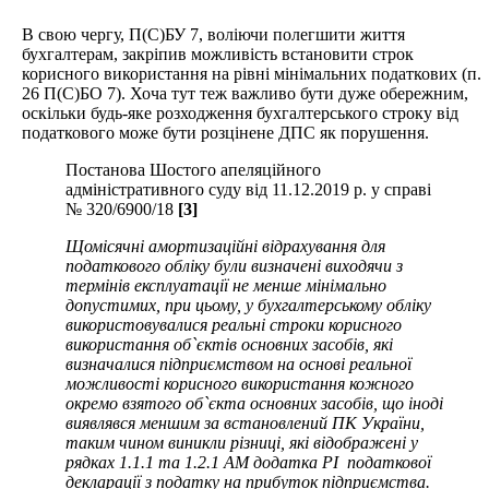
В свою чергу, П(С)БУ 7, воліючи полегшити життя
бухгалтерам, закріпив можливість встановити строк
корисного використання на рівні мінімальних податкових (п.
26 П(С)БО 7). Хоча тут теж важливо бути дуже обережним,
оскільки будь-яке розходження бухгалтерського строку від
податкового може бути розцінене ДПС як порушення.
Постанова Шостого апеляційного
адміністративного суду від 11.12.2019 р. у справі
№ 320/6900/18
[3]
Щомісячні амортизаційні відрахування для
податкового обліку були визначені виходячи з
термінів експлуатації не менше мінімально
допустимих, при цьому, у бухгалтерському обліку
використовувалися реальні строки корисного
використання об`єктів основних засобів, які
визначалися підприємством на основі реальної
можливості корисного використання кожного
окремо взятого об`єкта основних засобів, що іноді
виявлявся меншим за встановлений ПК України,
таким чином виникли різниці, які відображені у
рядках 1.1.1 та 1.2.1 АМ додатка РІ податкової
декларації з податку на прибуток підприємства.