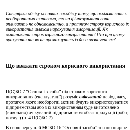
Специфіка обліку основних засобів у тому, що оскільки вони є
необоротними активами, то на фінрезультат вони
впливають не одномоментно, а протягом строку корисного їх
використання шляхом нарахування амортизації. Як
встановити строк корисного використання? Що при цьому
врахувати та як не промахнутись із його визначенням?
Що вважати строком корисного використання
П(С)БО 7 “Основні засоби” під строком корисного
використання (експлуатації) розуміє
очікуваний
період часу,
протягом якого необоротні активи будуть використовуватися
підприємством або з їх використанням буде виготовлено
(виконано) очікуваний підприємством обсяг продукції (робіт,
послуг) (п. 4 П(С)БО 7).
В свою чергу п. 6 МСБО 16 “Основні засоби” значно ширше