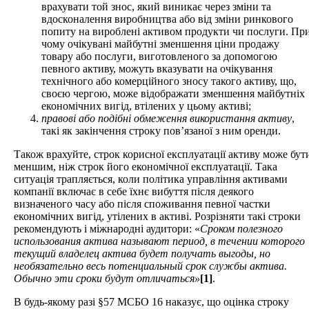
врахувати той знос, який виникає через зміни та
вдосконалення виробництва або від зміни ринкового
попиту на вироблені активом продукти чи послуги. Пр
чому очікувані майбутні зменшення ціни продажу
товару або послуги, виготовленого за допомогою
певного активу, можуть вказувати на очікування
технічного або комерційного зносу такого активу, що,
своєю чергою, може відображати зменшення майбутніх
економічних вигід, втілених у цьому активі;
правові або подібні обмеження використання активу
,
такі як закінчення строку пов’язаної з ним оренди.
Також врахуйте, строк корисної експлуатації активу може бут
меншим, ніж строк його економічної експлуатації. Така
ситуація трапляється, коли політика управління активами
компанії включає в себе їхнє вибуття після деякого
визначеного часу або після споживання певної частки
економічних вигід, утілених в активі. Розрізняти такі строки
рекомендують і міжнародні аудитори: «
Сроком полезного
использования актива называют период, в течении которого
текущий владелец актива будет получать выгоды, но
необязательно весь потенциальный срок службы актива.
Обычно эти сроки будут отличаться»
[1]
.
В будь-якому разі §57 МСБО 16 наказує, що оцінка строку