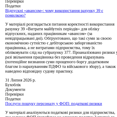
Перевірки
Податки
Відпускні «авансом»: чому використання рахунку 39 є
помилкою?
У матеріалі розглядається питання коректності використання
рахунку 39 «Витрати майбутніх періодів» для обліку
відпускних, наданих працівникам «авансом» (за
невідпрацьовані дні). Обґрунтовано, що такі суми за своєю
економічною сутністю є дебіторською заборгованістю
працівника, а не витратами підприємства, тому їх
обліковувати слід на субрахунку 377. Проаналізовано ризики 
разі звільнення працівника без проведення відрахувань
(потенційне визнання суми прощеного боргу додатковим
благом із нарахуванням ПДФО та військового збору), а також
наведено відповідну судову практику.
31 Липня 2026 р.
Бухоблік
Документи
Перевірки
Податки
Послуги пошуку персоналу у ФОП: податкові ризики
У матеріалі аналізуються податкові ризики для підприємства,