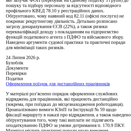
яке залучає ФОП (перебуває на єдиному податку 3 групи) до
пошуку та підбору персоналу за відсутності відповідного
профільного КВЕД 78.10 у реєстраційних даних.
Обґрунтовано, чому наявний код 82.11 (офісні послуги) не
покриває рекрутингову діяльність. Детально розписано
загрозу донарахування ЄСВ (22%), а також ризики
перекваліфікації доходу з покладанням на підприємство
функцій податкового агента з ПДФО та військового збору.
Наведено аргументи судової практики та практичні поради
для мінімізації таких ризиків.
24 Липня 2026 р.
Бухоблік
Документи
Перевірки
Податки
Оформлення поїздок для дистанційних працівників
У матеріалі роз’яснено порядок оформлення службових
відряджень для працівників, які працюють дистанційно
(зокрема, при поїздках до місцезнаходження роботодавця).
Проаналізовано вимоги КЗпП та Інструкції № 59 щодо
фіксації маршруту в наказі про відрядження, а також наведено
обґрунтування того, чому такі виплати не підлягають
оподаткуванню ПДФО за умови дотримання п. 170.9 ПКУ.
Матеріал містить практичні поради щодо внесення