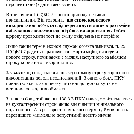
перспективно (з дати такої зміни).
Вітчизняний П(С)БО 7 з цього приводу не такий
прискіпливий. Він говорить,
що строк корисного
використання об’єкта слід переглянути лише в разі зміни
очікуваних економвигод від його використання.
Тобто
щороку проводити тест на зміну очікувань не потрібно.
Якщо такий термін економ служби об’єкта змінився, п. 25
П(С)БО 7 радить нараховувати амортизацію, виходячи із
нового строку, починаючи з місяця, наступного за місяцем
строку корисного використання.
Зауважте, що податковий погляд на зміну строку корисного
використання доволі неоднозначний. З одного боку, ПКУ
повністю відсилає в цьому питанні до бухобліку та не
встановлює жодних обмежень.
З іншого боку, той же пп. 138.3.3 ПКУ наказує орієнтуватись
на бухгалтерський строк, якщо він більший мінімального
податкового. А в разі зростання такого терміну ймовірність
перевищити мінімально допустимий досить значна.