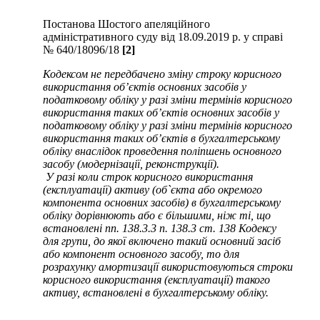
Постанова Шостого апеляційного
адміністративного суду від 18.09.2019 р. у справі
№ 640/18096/18
[2]
Кодексом не передбачено зміну строку корисного
використання об’єктів основних засобів у
податковому обліку у разі зміни термінів корисного
використання таких об’єктів основних засобів у
податковому обліку у разі зміни термінів корисного
використання таких об’єктів в бухгалтерському
обліку внаслідок проведення поліпшень основного
засобу (модернізації, реконструкції).
У разі коли строк корисного використання
(експлуатації) активу (об`єкта або окремого
компонента основних засобів) в бухгалтерському
обліку дорівнюють або є більшими, ніж ті, що
встановлені пп. 138.3.3 п. 138.3 ст. 138 Кодексу
для групи, до якої включено такий основний засіб
або компонент основного засобу, то для
розрахунку амортизації використовуються строки
корисного використання (експлуатації) такого
активу, встановлені в бухгалтерському обліку.