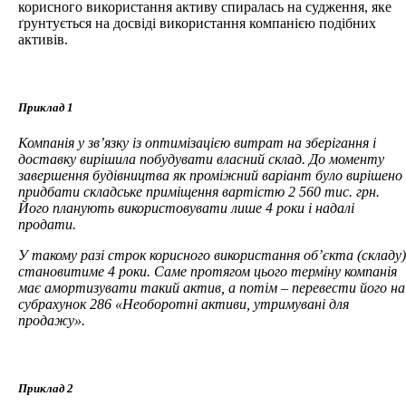
корисного використання активу спиралась на судження, яке
ґрунтується на досвіді використання компанією подібних
активів.
Приклад 1
Компанія у зв’язку із оптимізацією витрат на зберігання і
доставку вирішила побудувати власний склад. До моменту
завершення будівництва як проміжний варіант було вирішено
придбати складське приміщення вартістю 2 560 тис. грн.
Його планують використовувати лише 4 роки і надалі
продати.
У такому разі строк корисного використання об’єкта (складу)
становитиме 4 роки. Саме протягом цього терміну компанія
має амортизувати такий актив, а потім – перевести його на
субрахунок 286 «Необоротні активи, утримувані для
продажу».
Приклад 2