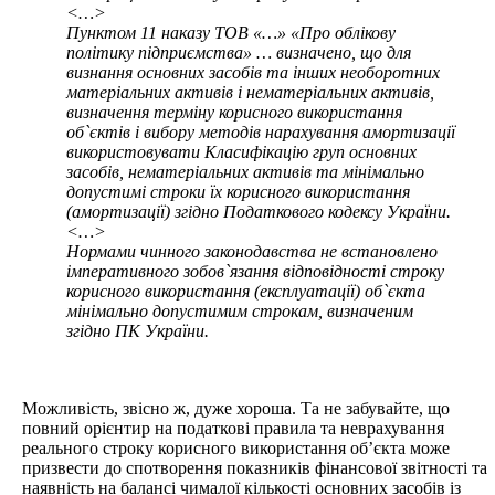
<…>
Пунктом 11 наказу ТОВ «…» «Про облікову
політику підприємства» … визначено, що для
визнання основних засобів та інших необоротних
матеріальних активів і нематеріальних активів,
визначення терміну корисного використання
об`єктів і вибору методів нарахування амортизації
використовувати Класифікацію груп основних
засобів, нематеріальних активів та мінімально
допустимі строки їх корисного використання
(амортизації) згідно Податкового кодексу України.
<…>
Нормами чинного законодавства не встановлено
імперативного зобов`язання відповідності строку
корисного використання (експлуатації) об`єкта
мінімально допустимим строкам, визначеним
згідно ПК України.
Можливість, звісно ж, дуже хороша. Та не забувайте, що
повний орієнтир на податкові правила та неврахування
реального строку корисного використання об’єкта може
призвести до спотворення показників фінансової звітності та
наявність на балансі чималої кількості основних засобів із