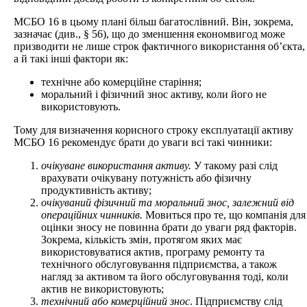
МСБО 16 в цьому плані більш багатослівний. Він, зокрема,
зазначає (див., § 56), що до зменшення економвигод може
призводити не лише строк фактичного використання об’єкта,
а й такі інші фактори як:
технічне або комерційне старіння;
моральний і фізичний знос активу, коли його не
використовують.
Тому для визначення корисного строку експлуатації активу
МСБО 16 рекомендує брати до уваги всі такі чинники:
очікуване використання активу.
У такому разі слід
врахувати очікувану потужність або фізичну
продуктивність активу;
очікуваний фізичний та моральний знос, залежний від
операційних чинників.
Мовиться про те, що компанія для
оцінки зносу не повинна брати до уваги ряд факторів.
Зокрема, кількість змін, протягом яких має
використовуватися актив, програму ремонту та
технічного обслуговування підприємства, а також
нагляд за активом та його обслуговування тоді, коли
актив не використовують;
технічний або комерційний знос
. Підприємству слід