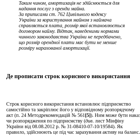
Таким чином, амортизація не здійснюється для
надання послуг з оренди майна.
За приписами ст. 762 Цивільного кодексу
України за користування майном з наймача
справляється плата, розмір якої встановлюється
договором найму. Відтак, наведеними нормами
чинного законодавства України не передбачено,
що розмір орендної плати має бути не менше
розміру нарахованої амортизації.
Де прописати строк корисного використання
Строк корисного використання встановлює підприємство
самостійно та закріплює його у відповідному розпорядчому
акт (п. 24 Методрекомендацій № 561
[5]
). Ним може бути нака
чи розпорядження по підприємству (
див
. лист Мінфіну
України від 08.08.2012 р. № 31-08410-07-10/19584). Як
правило, здійснюють це під час зарахування активу на баланс.