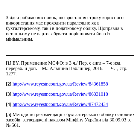
Звідси робимо висновок, що зростання строку корисного
використання має проходити паралельно як в
бухгалтерському, так і в податковому обліку. Щоправда в
останньому не варто забувати порівнювати його із
мінімальним.
[1]
EY. Применение МСФО: в 3 ч./ Пер. с англ.– 7-е изд.,
перераб. и доп. – М.: Альпина Паблишер, 2016. — Ч.1, стр.
1277.
[2]
http://www.reyestr.court.gov.ua/Review/84361858
[3]
http://www.reyestr.court.gov.ua/Review/86331018
[4]
http://www.reyestr.court.gov.ua/Review/87472434
[5]
Методичні рекомендації з бухгалтерського обліку основни
засобів, затверджені наказом Мінфіну України від 30.09.03 р.
№ 561.