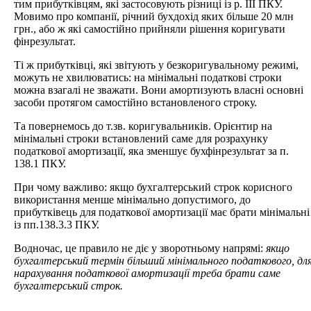
тим прибутківцям, які застосовують різниці із р. ІІІ ПКУ.
Мовимо про компанії, річний бухдохід яких більше 20 млн
грн., або ж які самостійно прийняли рішення коригувати
фінрезультат.
Ті ж прибутківці, які звітують у безкоригувальному режимі,
можуть не хвилюватись: на мінімальні податкові строки
можна взагалі не зважати. Вони амортизують власні основні
засоби протягом самостійно встановленого строку.
Та повернемось до т.зв. коригувальників. Орієнтир на
мінімальні строки встановлений саме для розрахунку
податкової амортизації, яка зменшує бухфінрезультат за п.
138.1 ПКУ.
При чому важливо: якщо бухгалтерський строк корисного
використання менше мінімально допустимого, до
прибутківець для податкової амортизації має брати мінімальні
із пп.138.3.3 ПКУ.
Водночас, це правило не діє у зворотньому напрямі:
якщо
бухгалтерський термін більший мінімального податкового, дл
нарахування податкової амортизації треба брати саме
бухгалтерський строк.