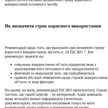
використання основного засобу.
Як визначити строк корисного використання
Рекомендації щодо того, що врахувати при визначені строку
корисного використання, містить п. 24 П(С)БО 7. Він
рекомендує зважати на:
очікуване використання об’єкта підприємством з
урахуванням його потужності або продуктивності;
фізичний та моральний знос, що передбачається;
правові або інші обмеження щодо строків використання
об’єкта та інші фактори.
На цьому, на жаль, рекомендації П(С)БО закінчуються. Однак
логічно, що такий перелік – не вичерпний. Адже компанія
може володіти іншою інформацією (технічною
документацією, експертним висновком тощо) чи мати
відповідний досвід роботи із конкретним об’єктом.