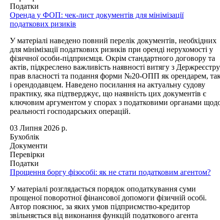
Податки
Оренда у ФОП: чек-лист документів для мінімізації
податкових ризиків
У матеріалі наведено повний перелік документів, необхідних
для мінімізації податкових ризиків при оренді нерухомості у
фізичної особи-підприємця. Окрім стандартного договору та
актів, підкреслено важливість наявності витягу з Держреєстру
прав власності та подання форми №20-ОПП як орендарем, та
і орендодавцем. Наведено посилання на актуальну судову
практику, яка підтверджує, що наявність цих документів є
ключовим аргументом у спорах з податковими органами щод
реальності господарських операцій.
03 Липня 2026 р.
Бухоблік
Документи
Перевірки
Податки
Прощення боргу фізособі: як не стати податковим агентом?
У матеріалі розглядається порядок оподаткування суми
прощеної поворотної фінансової допомоги фізичній особі.
Автор пояснює, за яких умов підприємство-кредитор
звільняється від виконання функцій податкового агента