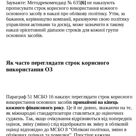
Зауважте: Методрекомендаці № 635
[6]
не наказують
прописувати строк корисного використання кожного
основного засобу в наказі про облікову політику. Утім, за
бажання, керівництво компанії, враховуючи свою політику
управління активами та досвід, може зазначити в такому
наказі орієнтовний діапазон строків для кожної групи
основних засобів.
Як часто переглядати строк корисного
використання ОЗ
Параграф 51 МСБО 16 наказує переглядати строк корисного
використання основних засобів
принаймні на кінець
кожного фінансового року
. Це й не дивно, зважаючи на те,
як міжнародні стандартизатори ставляться до оціночних
суджень. Так, якщо очікування відрізняються від попередніх
оцінок, зміну (зміни) слід відображати як зміну в обліковій
оцінці відповідно до МСБО 8 “Облікові політики, зміни в
облікових оцінках та помилки”. Простіше кажучи,