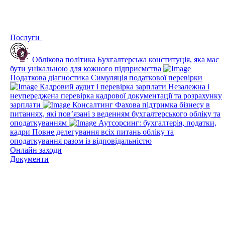
Послуги
Облікова політика
Бухгалтерська конституція, яка має
бути унікальною для кожного підприємства
Податкова діагностика
Симуляція податкової перевірки
Кадровий аудит і перевірка зарплати
Незалежна і
неупереджена перевірка кадрової документації та розрахунку
зарплати
Консалтинг
Фахова підтримка бізнесу в
питаннях, які пов’язані з веденням бухгалтерського обліку та
оподаткуванням
Аутсорсинг: бухгалтерія, податки,
кадри
Повне делегування всіх питань обліку та
оподаткування разом із відповідальністю
Онлайн заходи
Документи