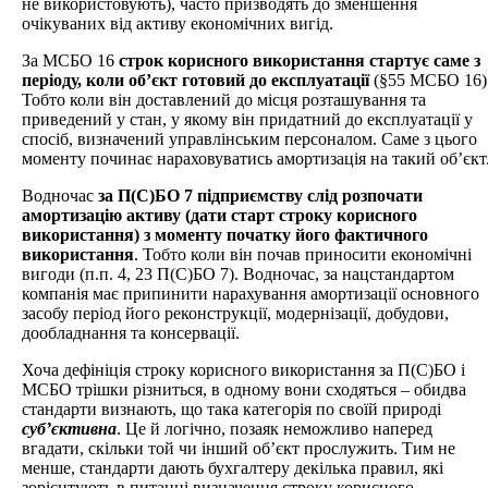
не використовують), часто призводять до зменшення
очікуваних від активу економічних вигід.
За МСБО 16
строк корисного використання стартує саме з
періоду, коли об’єкт готовий до експлуатації
(§55 МСБО 16)
Тобто коли він доставлений до місця розташування та
приведений у стан, у якому він придатний до експлуатації у
спосіб, визначений управлінським персоналом. Саме з цього
моменту починає нараховуватись амортизація на такий об’єкт
Водночас
за П(С)БО 7 підприємству слід розпочати
амортизацію активу (дати старт строку корисного
використання) з моменту початку його фактичного
використання
. Тобто коли він почав приносити економічні
вигоди (п.п. 4, 23 П(С)БО 7). Водночас, за нацстандартом
компанія має припинити нарахування амортизації основного
засобу період його реконструкції, модернізації, добудови,
дообладнання та консервації.
Хоча дефініція строку корисного використання за П(С)БО і
МСБО трішки різниться, в одному вони сходяться – обидва
стандарти визнають, що така категорія по своїй природі
суб’єктивна
. Це й логічно, позаяк неможливо наперед
вгадати, скільки той чи інший об’єкт прослужить. Тим не
менше, стандарти дають бухгалтеру декілька правил, які
зорієнтують в питанні визначення строку корисного