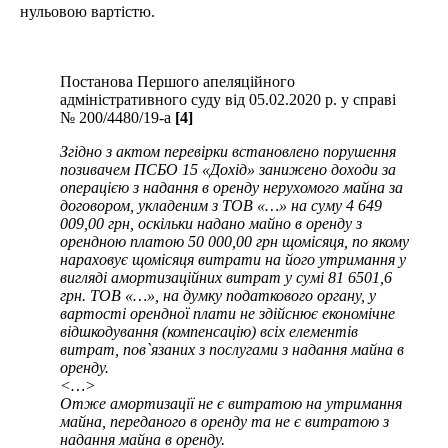
нульовою вартістю.
Постанова Першого апеляційного
адміністративного суду від 05.02.2020 р. у справі
№ 200/4480/19-а
[4]
Згідно з актом перевірки встановлено порушення
позивачем ПСБО 15 «Дохід» занижено доходи за
операцією з надання в оренду нерухомого майна за
договором, укладеним з ТОВ «…» на суму 4 649
009,00 грн, оскільки надано майно в оренду з
орендною платою 50 000,00 грн щомісяця, по якому
нараховує щомісяця витрати на його утримання у
вигляді амортизаційних витрат у сумі 81 6501,6
грн. ТОВ «…», на думку податкового органу, у
вартості орендної плати не здійснює економічне
відшкодування (компенсацію) всіх елементів
витрат, пов`язаних з послугами з надання майна в
оренду.
<…>
Отже амортизації не є витратою на утримання
майна, переданого в оренду та не є витратою з
надання майна в оренду.