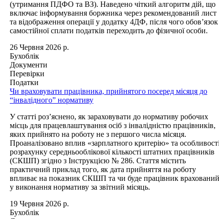
(утримання ПДФО та ВЗ). Наведено чіткий алгоритм дій, що
включає інформування боржника через рекомендований лист
та відображення операції у додатку 4ДФ, після чого обов’язок
самостійної сплати податків переходить до фізичної особи.
26 Червня 2026 р.
Бухоблік
Документи
Перевірки
Податки
Чи враховувати працівника, прийнятого посеред місяця до
“інвалідного” нормативу
У статті роз’яснено, як зараховувати до нормативу робочих
місць для працевлаштування осіб з інвалідністю працівників,
яких прийнято на роботу не з першого числа місяця.
Проаналізовано вплив «зарплатного критерію» та особливост
розрахунку середньооблікової кількості штатних працівників
(СКШП) згідно з Інструкцією № 286. Стаття містить
практичний приклад того, як дата прийняття на роботу
впливає на показник СКШП та чи буде працівник враховани
у виконання нормативу за звітний місяць.
19 Червня 2026 р.
Бухоблік