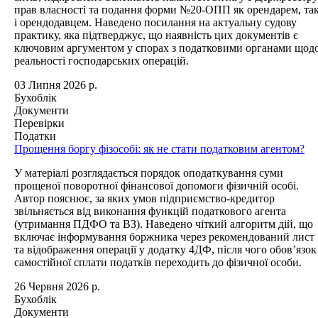
прав власності та подання форми №20-ОПП як орендарем, та
і орендодавцем. Наведено посилання на актуальну судову
практику, яка підтверджує, що наявність цих документів є
ключовим аргументом у спорах з податковими органами щод
реальності господарських операцій.
03 Липня 2026 р.
Бухоблік
Документи
Перевірки
Податки
Прощення боргу фізособі: як не стати податковим агентом?
У матеріалі розглядається порядок оподаткування суми
прощеної поворотної фінансової допомоги фізичній особі.
Автор пояснює, за яких умов підприємство-кредитор
звільняється від виконання функцій податкового агента
(утримання ПДФО та ВЗ). Наведено чіткий алгоритм дій, що
включає інформування боржника через рекомендований лист
та відображення операції у додатку 4ДФ, після чого обов’язок
самостійної сплати податків переходить до фізичної особи.
26 Червня 2026 р.
Бухоблік
Документи