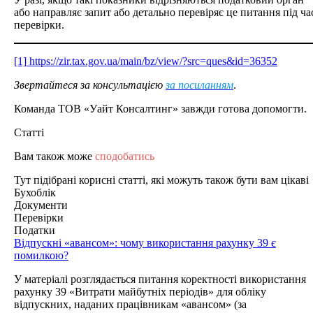
або направляє запит або детально перевіряє це питання під ча
перевірки.
[1]
https://zir.tax.gov.ua/main/bz/view/?src=ques&id=36352
Звертайтеся за консультацією
за посиланням
.
Команда ТОВ «Уайт Консалтинг» завжди готова допомогти.
Статті
Вам також може
сподобатись
Тут підібрані корисні статті, які можуть також бути вам цікаві
Бухоблік
Документи
Перевірки
Податки
Відпускні «авансом»: чому використання рахунку 39 є
помилкою?
У матеріалі розглядається питання коректності використання
рахунку 39 «Витрати майбутніх періодів» для обліку
відпускних, наданих працівникам «авансом» (за