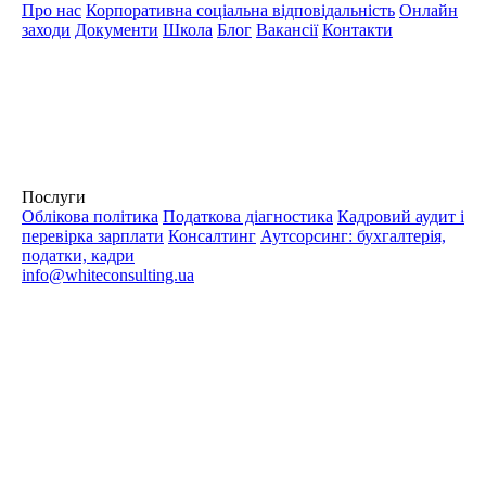
Про нас
Корпоративна соціальна відповідальність
Онлайн
заходи
Документи
Школа
Блог
Вакансії
Контакти
Послуги
Облікова політика
Податкова діагностика
Кадровий аудит і
перевірка зарплати
Консалтинг
Аутсорсинг: бухгалтерія,
податки, кадри
info@whiteconsulting.ua