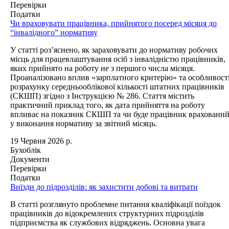
Перевірки
Податки
Чи враховувати працівника, прийнятого посеред місяця до
“інвалідного” нормативу
У статті роз’яснено, як зараховувати до нормативу робочих
місць для працевлаштування осіб з інвалідністю працівників,
яких прийнято на роботу не з першого числа місяця.
Проаналізовано вплив «зарплатного критерію» та особливост
розрахунку середньооблікової кількості штатних працівників
(СКШП) згідно з Інструкцією № 286. Стаття містить
практичний приклад того, як дата прийняття на роботу
впливає на показник СКШП та чи буде працівник враховани
у виконання нормативу за звітний місяць.
19 Червня 2026 р.
Бухоблік
Документи
Перевірки
Податки
Виїзди до підрозділів: як захистити добові та витрати
В статті розглянуто проблемне питання кваліфікації поїздок
працівників до відокремлених структурних підрозділів
підприємства як службових відряджень. Основна увага