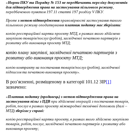
«
Норми ПКУ та Порядку № 153 не передбачають переліку документів
для підтвердження права на застосування пільгового режиму
,
передбаченого пунктом
197.11
статті
197
розділу
V
ПКУ
.
Проте
з метою підтвердження
правомірності застосування такого
пільгового режиму оподаткування
платник податку має зберігати
:
копію реєстраційної картки проєкту МТД, в рамках якого здійснено
закупівлю товарів/послуг (робіт), засвідченої печаткою партнерів з
розвитку або виконавця проєкту МТД;
копію плану закупівлі, засвідченої печаткою партнерів з
розвитку або виконавця проєкту МТД;
копію контракту на постачання товарів/послуг (робіт), засвідченої
підписом та печаткою виконавця проєкту».
В роз’ясненні, розміщеному в категорії 101.12 ЗІР
[1]
зазначено:
«
Платник податку
(продавець)
з метою підтвердження права на
застосування пільг з ПДВ
при здійсненні операцій з постачання товарів,
робіт, послуг в рамках проєкту міжнародної технічної допомоги (далі –
МТД)
зберігає у справі:
копію реєстраційної картки проєкту, в рамках якого здійснено закупівлю
товарів, робіт, послуг, засвідченої печаткою партнерів з розвитку або
виконавця проєкту;