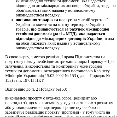
як міжнародної технічної допомоги, яка надається
відповідно до міжнародних договорів України, згода на
обов’язковість яких надана у встановленому
законодавством порядку;
постачання товарів та послуг
на митній території
України та ввезення на митну територію України
товарів,
що фінансуються за рахунок міжнародної
технічної допомоги (далі – МТД), яка надається
відповідно до міжнародних договорів України
, згода
на обов’язковість яких надана у встановленому
законодавством порядку.
В свою чергу, з метою реалізації права Підприємства на
податкову пільгу необхідне дотримання норм Порядку «Про
залучення, використання та моніторингу міжнародної
технічної допомоги» затвердженого постановою Кабінету
Міністрів України від 15.02.2002 № 153 (далі – Порядок №
153)
та п. 197.11 ПКУ.
Відповідно до п. 2 Порядку №153:
виконавцем проєкту є будь-яка особа (резидент або
нерезидент), що має письмову угоду з партнером з розвитку
або уповноваженою партнером з розвитку особою та
забезпечує реалізацію проєкту (програми), у тому числі на
платній основі; субпідрядником – будь-яка особа (резидент аб