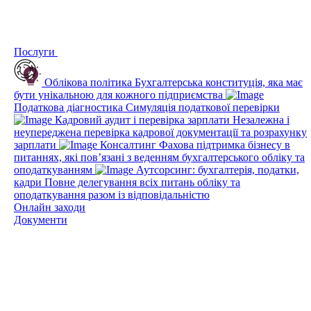
Послуги
Облікова політика
Бухгалтерська конституція, яка має
бути унікальною для кожного підприємства
Податкова діагностика
Симуляція податкової перевірки
Кадровий аудит і перевірка зарплати
Незалежна і
неупереджена перевірка кадрової документації та розрахунку
зарплати
Консалтинг
Фахова підтримка бізнесу в
питаннях, які пов’язані з веденням бухгалтерського обліку та
оподаткуванням
Аутсорсинг: бухгалтерія, податки,
кадри
Повне делегування всіх питань обліку та
оподаткування разом із відповідальністю
Онлайн заходи
Документи