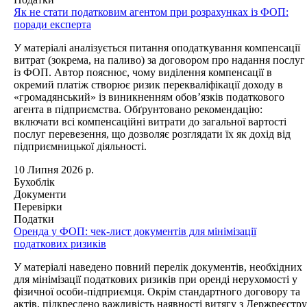
Як не стати податковим агентом при розрахунках із ФОП:
поради експерта
У матеріалі аналізується питання оподаткування компенсації
витрат (зокрема, на паливо) за договором про надання послуг
із ФОП. Автор пояснює, чому виділення компенсації в
окремий платіж створює ризик перекваліфікації доходу в
«громадянський» із виникненням обов’язків податкового
агента в підприємства. Обґрунтовано рекомендацію:
включати всі компенсаційні витрати до загальної вартості
послуг перевезення, що дозволяє розглядати їх як дохід від
підприємницької діяльності.
10 Липня 2026 р.
Бухоблік
Документи
Перевірки
Податки
Оренда у ФОП: чек-лист документів для мінімізації
податкових ризиків
У матеріалі наведено повний перелік документів, необхідних
для мінімізації податкових ризиків при оренді нерухомості у
фізичної особи-підприємця. Окрім стандартного договору та
актів, підкреслено важливість наявності витягу з Держреєстру