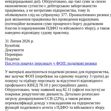
невідпрацьовані дні). Обґрунтовано, що такі суми за своєю
економічною сутністю є дебіторською заборгованістю
працівника, а не витратами підприємства, тому їх
обліковувати слід на субрахунку 377. Проаналізовано ризики 
разі звільнення працівника без проведення відрахувань
(потенційне визнання суми прощеного боргу додатковим
благом із нарахуванням ПДФО та військового збору), а також
наведено відповідну судову практику.
31 Липня 2026 р.
Бухоблік
Документи
Перевірки
Податки
Послуги пошуку персоналу у ФОП: податкові ризики
У матеріалі аналізуються податкові ризики для підприємства,
яке залучає ФОП (перебуває на єдиному податку 3 групи) до
пошуку та підбору персоналу за відсутності відповідного
профільного КВЕД 78.10 у реєстраційних даних.
Обґрунтовано, чому наявний код 82.11 (офісні послуги) не
покриває рекрутингову діяльність. Детально розписано
загрозу донарахування ЄСВ (22%), а також ризики
перекваліфікації доходу з покладанням на підприємство
функцій податкового агента з ПДФО та військового збору.