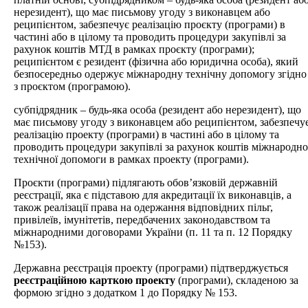
нерезидент), що має письмову угоду з виконавцем або
реципієнтом, забезпечує реалізацію проєкту (програми) в
частині або в цілому та проводить процедури закупівлі за
рахунок коштів МТД в рамках проєкту (програми);
реципієнтом є резидент (фізична або юридична особа), який
безпосередньо одержує міжнародну технічну допомогу згідно
з проєктом (програмою).
субпідрядник – будь-яка особа (резидент або нерезидент), що
має письмову угоду з виконавцем або реципієнтом, забезпечу
реалізацію проекту (програми) в частині або в цілому та
проводить процедури закупівлі за рахунок коштів міжнародно
технічної допомоги в рамках проекту (програми).
Проєкти (програми) підлягають обов’язковій державній
реєстрації, яка є підставою для акредитації їх виконавців, а
також реалізації права на одержання відповідних пільг,
привілеїв, імунітетів, передбачених законодавством та
міжнародними договорами України (п. 11 та п. 12 Порядку
№153).
Державна реєстрація проекту (програми) підтверджується
реєстраційною карткою проекту
(програми), складеною за
формою згідно з додатком 1 до Порядку № 153.