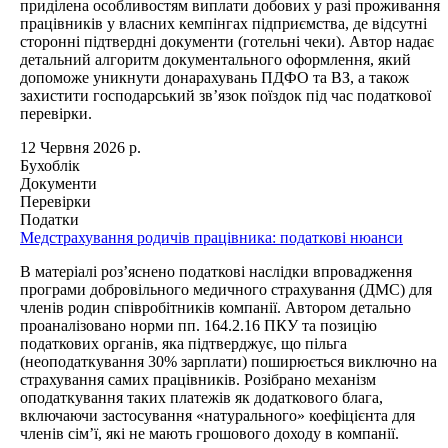
приділена особливостям виплати добових у разі проживання
працівників у власних кемпінгах підприємства, де відсутні
сторонні підтвердні документи (готельні чеки). Автор надає
детальний алгоритм документального оформлення, який
допоможе уникнути донарахувань ПДФО та ВЗ, а також
захистити господарський зв’язок поїздок під час податкової
перевірки.
12 Червня 2026 р.
Бухоблік
Документи
Перевірки
Податки
Медстрахування родичів працівника: податкові нюанси
В матеріалі роз’яснено податкові наслідки впровадження
програми добровільного медичного страхування (ДМС) для
членів родин співробітників компанії. Автором детально
проаналізовано норми пп. 164.2.16 ПКУ та позицію
податкових органів, яка підтверджує, що пільга
(неоподаткування 30% зарплати) поширюється виключно на
страхування самих працівників. Розібрано механізм
оподаткування таких платежів як додаткового блага,
включаючи застосування «натурального» коефіцієнта для
членів сім’ї, які не мають грошового доходу в компанії.