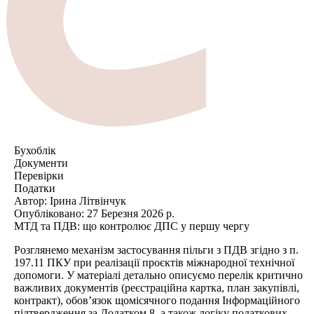
Бухоблік
Документи
Перевірки
Податки
Автор:
Ірина Літвінчук
Опубліковано:
27 Березня 2026 р.
МТД та ПДВ: що контролює ДПС у першу чергу
Розглянемо механізм застосування пільги з ПДВ згідно з п.
197.11 ПКУ при реалізації проєктів міжнародної технічної
допомоги. У матеріалі детально описуємо перелік критично
важливих документів (реєстраційна картка, план закупівлі,
контракт), обов’язок щомісячного подання Інформаційного
підтвердження за Додатком 8, а також логіку податкових