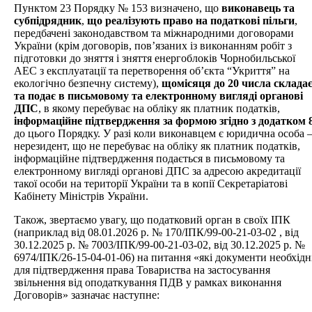
Пунктом 23 Порядку № 153 визначено, що
виконавець та
субпідрядник
,
що реалізують право на податкові пільги
,
передбачені законодавством та міжнародними договорами
України (крім договорів, пов’язаних із виконанням робіт з
підготовки до зняття і зняття енергоблоків Чорнобильської
АЕС з експлуатації та перетворення об’єкта “Укриття” на
екологічно безпечну систему),
щомісяця до 20 числа склада
та подає в письмовому та електронному вигляді органові
ДПС
, в якому перебуває на обліку як платник податків,
інформаційне підтвердження за формою згідно з додатком 
до цього Порядку. У разі коли виконавцем є юридична особа 
нерезидент, що не перебуває на обліку як платник податків,
інформаційне підтвердження подається в письмовому та
електронному вигляді органові ДПС за адресою акредитації
такої особи на території України та в копії Секретаріатові
Кабінету Міністрів України.
Також, звертаємо увагу, що податковий орган в своїх ІПК
(наприклад від 08.01.2026 р. № 170/ІПК/99-00-21-03-02 , від
30.12.2025 р. № 7003/ІПК/99-00-21-03-02,
від 30.12.2025 р. №
6974/ІПК/26-15-04-01-06) на питання «які документи необхідн
для підтвердження права Товариства на застосування
звільнення від оподаткування ПДВ у рамках виконання
Договорів» зазначає наступне: