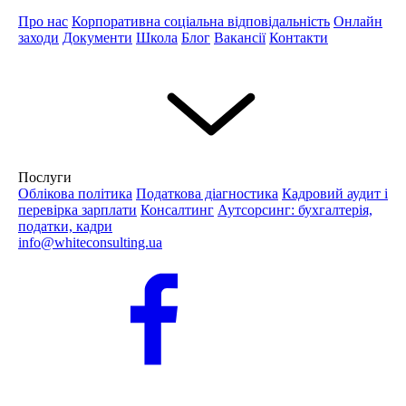
Про нас
Корпоративна соціальна відповідальність
Онлайн
заходи
Документи
Школа
Блог
Вакансії
Контакти
Послуги
Облікова політика
Податкова діагностика
Кадровий аудит і
перевірка зарплати
Консалтинг
Аутсорсинг: бухгалтерія,
податки, кадри
info@whiteconsulting.ua