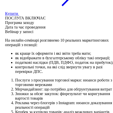
Купити
ПОСЛУГА ВКЛЮЧАЄ
Програма
заходу
Дата та час
проведення
Вебінар у записі
На онлайн-семінарі розглянемо 10 реальних маркетингових
операцій з позиції:
як краще їх оформити і які звіти треба мати;
як відображати в бухгалтерському обліку такі операції;
податкові наслідки (ПДВ, ПДФО, податок на прибуток)
контрольні точки, на які слід звернути увагу в разі
перевірки ДПС.
Послуги з просування торгової марки: нюанси роботи з
торговими мережами
Мерчандайзинг: що потрібно для обґрунтування витрат
Знижки за обсяг закупок: фінрезультат чи коригування
вартості товарів
Реклама через блогерів з Instagram: нюанси доказування
реальності операцій
Кешбек за купівлю товарів: аналіз можливих варіантів