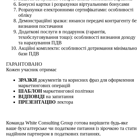
Бонусні картки і розрахунки віртуальними бонусами
Розрахунки електронними сертифікатами: особливості
обліку
Демонстраційні зразки: нюанси передачі контрагенту бе
визнання постачання
Додаткові послуги в подарунок (гарантія,
техобслуговування тощо): особливості визнання доходу
та нарахування ПДВ
Акційні комплекти: особливості дотримання мінімально
бази ПДВ
ГАРАНТОВАНО
Кожен
учасник отримає
ЗРАЗКИ
документів та корисних фраз для оформлення
маркетингових операцій
ШАБЛОН
маркетингової політики
ВІДПОВІДІ
на запитання
ПРЕЗЕНТАЦІЮ
лектора
Команда White Consulting Group готова вирішити будь-яке
ваше бухгалтерське чи податкове питання із зірочкою та стати
надійним партнером в податкових питаннях.