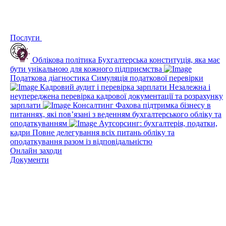
Послуги
Облікова політика
Бухгалтерська конституція, яка має
бути унікальною для кожного підприємства
Податкова діагностика
Симуляція податкової перевірки
Кадровий аудит і перевірка зарплати
Незалежна і
неупереджена перевірка кадрової документації та розрахунку
зарплати
Консалтинг
Фахова підтримка бізнесу в
питаннях, які пов’язані з веденням бухгалтерського обліку та
оподаткуванням
Аутсорсинг: бухгалтерія, податки,
кадри
Повне делегування всіх питань обліку та
оподаткування разом із відповідальністю
Онлайн заходи
Документи