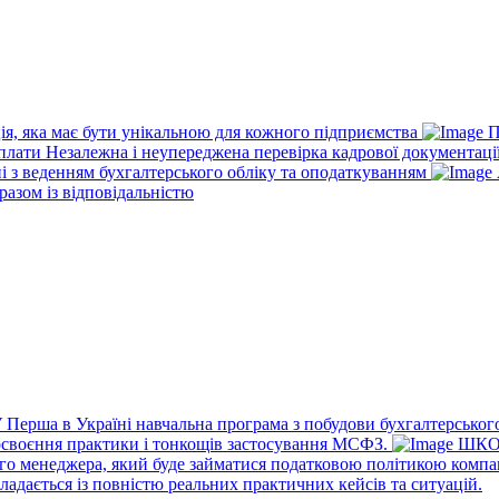
ія, яка має бути унікальною для кожного підприємства
П
рплати
Незалежна і неупереджена перевірка кадрової документаці
ні з веденням бухгалтерського обліку та оподаткуванням
разом із відповідальністю
У
Перша в Україні навчальна програма з побудови бухгалтерського
освоєння практики і тонкощів застосування МСФЗ.
ШКО
го менеджера, який буде займатися податковою політикою компа
ладається із повністю реальних практичних кейсів та ситуацій.