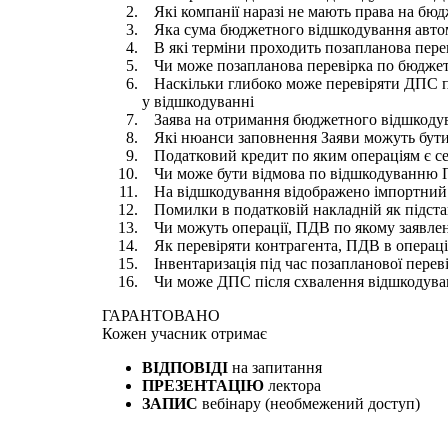
Які компанії наразі не мають права на бю
Яка сума бюджетного відшкодування автом
В які терміни проходить позапланова пере
Чи може позапланова перевірка по бюджетн
Наскільки глибоко може перевіряти ДПС під
у відшкодуванні
Заява на отримання бюджетного відшкодув
Які нюанси заповнення Заяви можуть бути 
Податковий кредит по яким операціям є сен
Чи може бути відмова по відшкодуванню ПК
На відшкодування відображено імпортний 
Помилки в податковій накладній як підстав
Чи можуть операції, ПДВ по якому заявлен
Як перевіряти контрагента, ПДВ в операція
Інвентаризація під час позапланової перев
Чи може ДПС після схвалення відшкодуван
ГАРАНТОВАНО
Кожен
учасник отримає
ВІДПОВІДІ
на запитання
ПРЕЗЕНТАЦІЮ
лектора
ЗАПИС
вебінару (необмежений доступ)