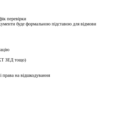
фік перевірки
окументи буде формальною підставою для відмови
тацію
УКТ ЗЕД тощо)
і права на відшкодування