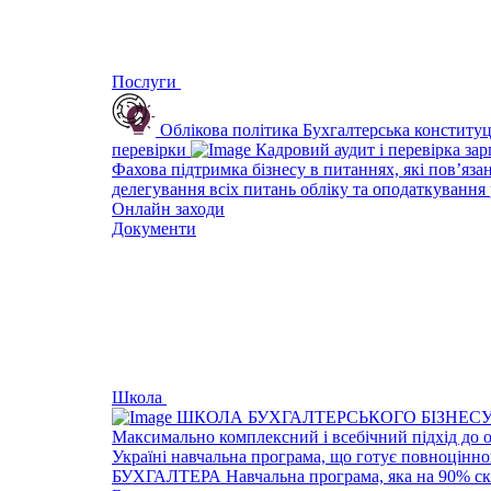
Послуги
Облікова політика
Бухгалтерська конституц
перевірки
Кадровий аудит і перевірка за
Фахова підтримка бізнесу в питаннях, які пов’яза
делегування всіх питань обліку та оподаткування 
Онлайн заходи
Документи
Школа
ШКОЛА БУХГАЛТЕРСЬКОГО БІЗНЕС
Максимально комплексний і всебічний підхід до 
Україні навчальна програма, що готує повноцінно
БУХГАЛТЕРА
Навчальна програма, яка на 90% ск