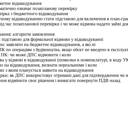
джетне відшкодування
атично означає позапланову перевірку
вірка з бюджетного відшкодування
ому відшкодуванню стати підставою для включення в план-гра
 час позапланової перевірки і чи може відмова надати зайві д
ання: алгоритм замовлення
підставою для формальної відмови у відшкодуванні
с заявляти на бюджетне відшкодування, а які ні
 по операціям з будівництва, якщо обєкт не введено в експлуа
ПК: чи може ДПС відмовити і коли
а у відмові в відшкодуванні (помилки в номенклатурі, в коду 
о на відшкодування, визнати нереальними і коли
х з яким планується заявити на відшкодування
ірки: як ДПС використовує отримані дані для підтвердження чи н
ня відмінити своє рішення і вимагати повернути ПДВ назад