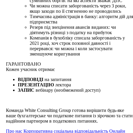
сумнівних боргів: на які аспекти зважає ДПС
Чи можна списати заборгованість через 3 роки,
якщо заходи по її стягненню не проводились
Тимчасова адміністрація в банку: алгоритм дій дл
підприємства
Резерв під знецінення авансів виданих: чи
діятимуть різниці з податку на прибуток
Компанія в бухобліку списала заборгованість у
2021 році, хоч строк позовної давності і
перервався: чи можна і коли застосувати
зменшуюче коригування
ГАРАНТОВАНО
Кожен
учасник отримає
ВІДПОВІДІ
на запитання
ПРЕЗЕНТАЦІЮ
лектора
ЗАПИС
вебінару (необмежений доступ)
Команда White Consulting Group готова вирішити будь-яке
ваше бухгалтерське чи податкове питання із зірочкою та стати
надійним партнером в податкових питаннях.
Про нас
Корпоративна соціальна відповідальність
Онлайн