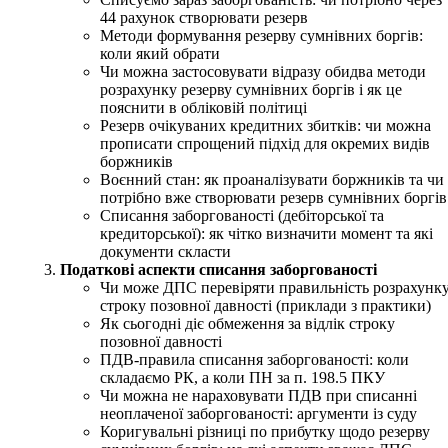
44 рахунок створювати резерв
Методи формування резерву сумнівних боргів:
коли який обрати
Чи можна застосовувати відразу обидва методи
розрахунку резерву сумнівних боргів і як це
пояснити в обліковій політиці
Резерв очікуваних кредитних збитків: чи можна
прописати спрощений підхід для окремих видів
боржників
Воєнний стан: як проаналізувати боржників та чи
потрібно вже створювати резерв сумнівних боргів
Списання заборгованості (дебіторської та
кредиторської): як чітко визначити момент та які
документи скласти
Податкові аспекти списання заборгованості
Чи може ДПС перевіряти правильність розрахунк
строку позовної давності (приклади з практики)
Як сьогодні діє обмеження за відлік строку
позовної давності
ПДВ-правила списання заборгованості: коли
складаємо РК, а коли ПН за п. 198.5 ПКУ
Чи можна не нараховувати ПДВ при списанні
неоплаченої заборгованості: аргументи із суду
Коригувальні різниці по прибутку щодо резерву