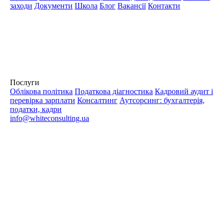
заходи
Документи
Школа
Блог
Вакансії
Контакти
Послуги
Облікова політика
Податкова діагностика
Кадровий аудит і
перевірка зарплати
Консалтинг
Аутсорсинг: бухгалтерія,
податки, кадри
info@whiteconsulting.ua