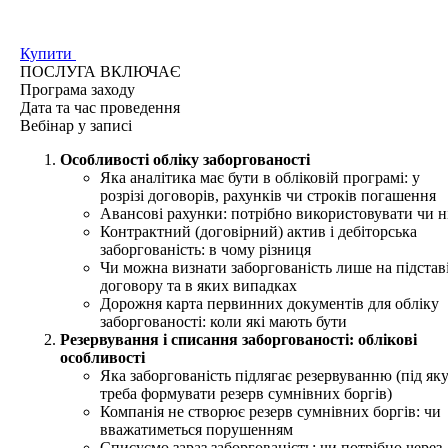
Купити
ПОСЛУГА ВКЛЮЧАЄ
Програма
заходу
Дата та час
проведення
Вебінар у записі
Особливості обліку заборгованості
Яка аналітика має бути в обліковій програмі: у
розрізі договорів, рахунків чи строків погашення
Авансові рахунки: потрібно використовувати чи н
Контрактний (договірний) актив і дебіторська
заборгованість: в чому різниця
Чи можна визнати заборгованість лише на підстав
договору та в яких випадках
Дорожня карта первинних документів для обліку
заборгованості: коли які мають бути
Резервування і списання заборгованості: облікові
особливості
Яка заборгованість підлягає резервуванню (під як
треба формувати резерв сумнівних боргів)
Компанія не створює резерв сумнівних боргів: чи
вважатиметься порушенням
Списуємо зараз заборгованість: чи потрібно через