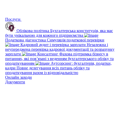
Послуги
Облікова політика
Бухгалтерська конституція, яка має
бути унікальною для кожного підприємства
Податкова діагностика
Симуляція податкової перевірки
Кадровий аудит і перевірка зарплати
Незалежна і
неупереджена перевірка кадрової документації та розрахунку
зарплати
Консалтинг
Фахова підтримка бізнесу в
питаннях, які пов’язані з веденням бухгалтерського обліку та
оподаткуванням
Аутсорсинг: бухгалтерія, податки,
кадри
Повне делегування всіх питань обліку та
оподаткування разом із відповідальністю
Онлайн заходи
Документи