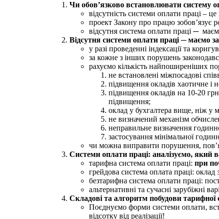
Чи обов’язково встановлювати систему о
відсутність системи оплати праці – це
проект Закону про працю зобов’язує р
відсутня система оплати праці ─ маємо
Відсутня системи оплати праці ─ маємо з
у разі проведенні індексації та коригу
за кожне з інших порушень законодав
рахуємо кількість найпоширеніших по
не встановлені міжпосадові спів
підвищення окладів хаотичне і н
підвищення окладів на 10-20 грн
підвищення;
оклад у бухгалтера вище, ніж у 
не визначений механізм обчисле
неправильне визначення годинної
застосування мінімальної годин
чи можна виправити порушення, пов’я
Системи оплати праці: аналізуємо, який в
тарифна система оплати праці:
при по
грейдова система оплата праці: оклад з
безтарифна система оплати праці: пості
альтернативні та сучасні зарубіжні ва
Складові та алгоритм побудови тарифної 
Поєднуємо форми системи оплати, вста
відсотку від реалізації!