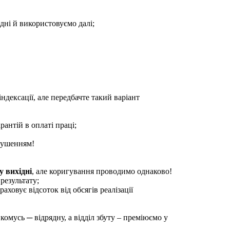
дні й використовуємо далі;
ндексації, але передбачте такий варіант
рантій в оплаті праці;
орушенням!
у вихідні
, але коригування проводимо однаково!
результату;
аховує відсоток від обсягів реалізації
омусь ─ відрядну, а відділ збуту – преміюємо у