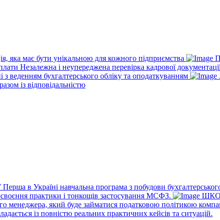
ія, яка має бути унікальною для кожного підприємства
П
рплати
Незалежна і неупереджена перевірка кадрової документаці
ні з веденням бухгалтерського обліку та оподаткуванням
разом із відповідальністю
У
Перша в Україні навчальна програма з побудови бухгалтерського
освоєння практики і тонкощів застосування МСФЗ.
ШКО
го менеджера, який буде займатися податковою політикою компа
ладається із повністю реальних практичних кейсів та ситуацій.