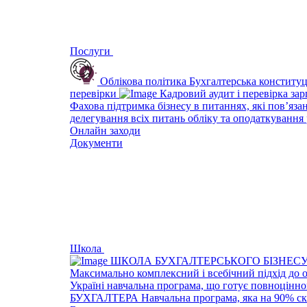
Послуги
Облікова політика
Бухгалтерська конституц
перевірки
Кадровий аудит і перевірка за
Фахова підтримка бізнесу в питаннях, які пов’яза
делегування всіх питань обліку та оподаткування 
Онлайн заходи
Документи
Школа
ШКОЛА БУХГАЛТЕРСЬКОГО БІЗНЕС
Максимально комплексний і всебічний підхід до 
Україні навчальна програма, що готує повноцінно
БУХГАЛТЕРА
Навчальна програма, яка на 90% ск