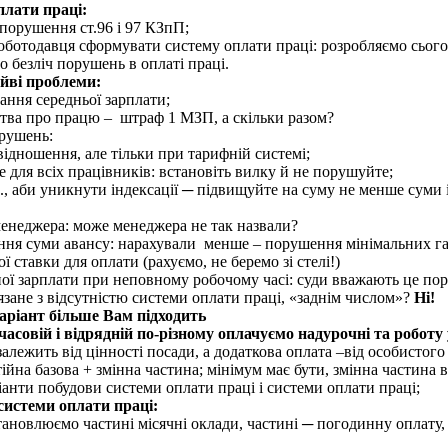
плати праці:
 порушення ст.96 і 97 КЗпП;
оботодавця сформувати систему оплати праці: розробляємо сього
 безліч порушень в оплаті праці.
айві проблеми:
вання середньої зарплати;
ства про працю – штраф 1 МЗП, а скільки разом?
рушень:
відношення, але тільки при тарифній системі;
е для всіх працівників: встановіть вилку й не порушуйте;
., аби уникнути індексації ─ підвищуйте на суму не менше суми і
менеджера: може менеджера не так назвали?
ння суми авансу: нарахували менше – порушення мінімальних га
 ставки для оплати (рахуємо, не беремо зі стелі!)
ної зарплати при неповному робочому часі: суди вважають це п
зане з відсутністю системи оплати праці, «заднім числом»?
Ні!
аріант більше Вам підходить
часовій і відрядній по-різному оплачуємо надурочні та роботу 
алежить від цінності посади, а додаткова оплата –від особистого 
йна базова + змінна частина; мінімум має бути, змінна частина вр
ріанти побудови системи оплати праці і системи оплати праці;
системи оплати праці:
новлюємо частині місячні оклади, частині ─ погодинну оплату, к