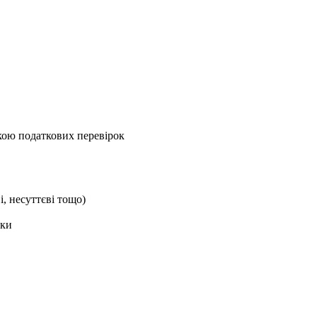
кою податкових перевірок
, несуттєві тощо)
нки