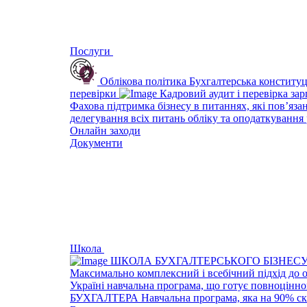
Послуги
Облікова політика
Бухгалтерська конституц
перевірки
Кадровий аудит і перевірка за
Фахова підтримка бізнесу в питаннях, які пов’яза
делегування всіх питань обліку та оподаткування 
Онлайн заходи
Документи
Школа
ШКОЛА БУХГАЛТЕРСЬКОГО БІЗНЕС
Максимально комплексний і всебічний підхід до 
Україні навчальна програма, що готує повноцінно
БУХГАЛТЕРА
Навчальна програма, яка на 90% ск