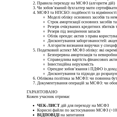
Правила переходу на МСФЗ (алгоритм дій)
Чи зобов’язаний бухгалтер мати сертифіка
МСФЗ та НПСБО: подібності та відмінності
Моделі обліку основних засобів та не
Строк амортизації основних засобів та
Резерв очікуваних кредитних збитків 
Резерв під знецінення запасів
Облік оренди: актив з права користув
Дисконтування заборгованостей: акце
Алгоритм визнання виручки у специф
Податковий аспект МСФЗ обліку: які окремі
Безперервна амортизація та невиробни
Справедлива вартість фінансових акти
Інвестиційна нерухомість
Орендне зобов’язання і ПДФО із дохо
Дисконтування та підходи до розрахун
Облікова політика за МСФЗ: чи повинна б
Документування операцій за МСФЗ: чи обов
ГАРАНТОВАНО
Кожен
учасник отримає
ЧЕК-ЛИСТ
дій для переходу на МСФЗ
Корисні файли по застосуванню МСФЗ (>10
ВІДПОВІДІ
на запитання