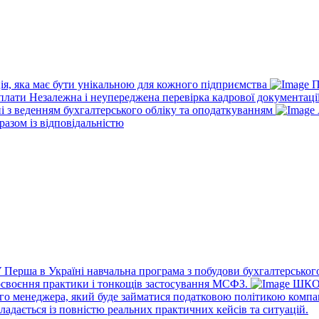
ія, яка має бути унікальною для кожного підприємства
П
рплати
Незалежна і неупереджена перевірка кадрової документаці
ні з веденням бухгалтерського обліку та оподаткуванням
разом із відповідальністю
У
Перша в Україні навчальна програма з побудови бухгалтерського
освоєння практики і тонкощів застосування МСФЗ.
ШКО
го менеджера, який буде займатися податковою політикою компа
ладається із повністю реальних практичних кейсів та ситуацій.