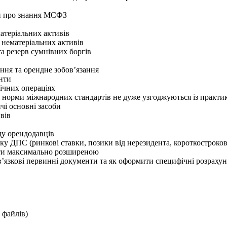
ти про знання МСФЗ
матеріальних активів
 нематеріальних активів
та резерв сумнівних боргів
ання та орендне зобов’язання
нти
ічних операціях
 норми міжнародних стандартів не дуже узгоджуються із практи
чі основні засоби
вів
ду орендодавців
ку ДПС (ринкові ставки, позики від нерезидента, короткострокові
ути максимально розширеною
’язкові первинні документи та як оформити специфічні розраху
 файлів)