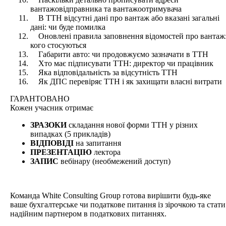
вантажовідправника та вантажоотримувача
В ТТН відсутні дані про вантаж або вказані загальні
дані: чи буде помилка
Оновлені правила заповнення відомостей про вантаж
кого стосуються
Габарити авто: чи продовжуємо зазначати в ТТН
Хто має підписувати ТТН: директор чи працівник
Яка відповідальність за відсутність ТТН
Як ДПС перевіряє ТТН і як захищати власні витрати
ГАРАНТОВАНО
Кожен
учасник отримає
ЗРАЗОКИ
складання нової форми ТТН у різних
випадках (5 прикладів)
ВІДПОВІДІ
на запитання
ПРЕЗЕНТАЦІЮ
лектора
ЗАПИС
вебінару (необмежений доступ)
Команда White Consulting Group готова вирішити будь-яке
ваше бухгалтерське чи податкове питання із зірочкою та стати
надійним партнером в податкових питаннях.