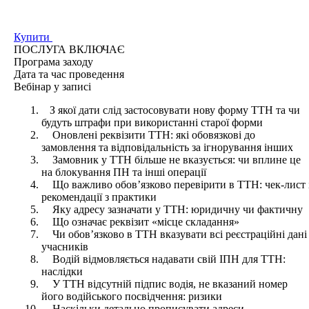
Купити
ПОСЛУГА ВКЛЮЧАЄ
Програма
заходу
Дата та час
проведення
Вебінар у записі
З якої дати слід застосовувати нову форму ТТН та чи
будуть штрафи при використанні старої форми
Оновлені реквізити ТТН: які обовязкові до
замовлення та відповідальність за ігнорування інших
Замовник у ТТН більше не вказується: чи вплине це
на блокування ПН та інші операції
Що важливо обов’язково перевірити в ТТН: чек-лист 
рекомендації з практики
Яку адресу зазначати у ТТН: юридичну чи фактичну
Що означає реквізит «місце складання»
Чи обов’язково в ТТН вказувати всі реєстраційні дані
учасників
Водій відмовляється надавати свій ІПН для ТТН:
наслідки
У ТТН відсутній підпис водія, не вказаний номер
його водійського посвідчення: ризики
Наскільки детально прописувати адреси