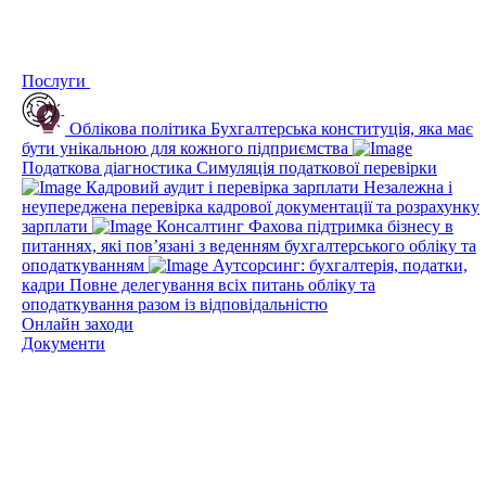
Послуги
Облікова політика
Бухгалтерська конституція, яка має
бути унікальною для кожного підприємства
Податкова діагностика
Симуляція податкової перевірки
Кадровий аудит і перевірка зарплати
Незалежна і
неупереджена перевірка кадрової документації та розрахунку
зарплати
Консалтинг
Фахова підтримка бізнесу в
питаннях, які пов’язані з веденням бухгалтерського обліку та
оподаткуванням
Аутсорсинг: бухгалтерія, податки,
кадри
Повне делегування всіх питань обліку та
оподаткування разом із відповідальністю
Онлайн заходи
Документи