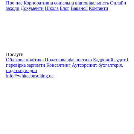
Про нас
Корпоративна соціальна відповідальність
Онлайн
заходи
Документи
Школа
Блог
Вакансії
Контакти
Послуги
Облікова політика
Податкова діагностика
Кадровий аудит і
перевірка зарплати
Консалтинг
Аутсорсинг: бухгалтерія,
податки, кадри
info@whiteconsulting.ua