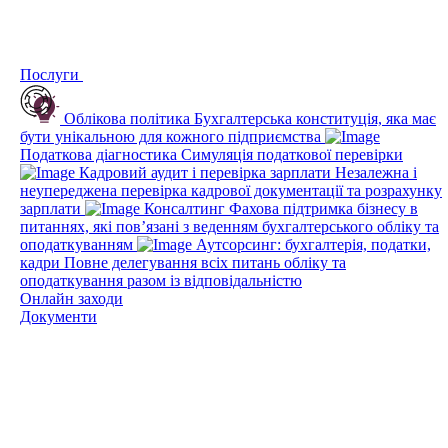
Послуги
Облікова політика
Бухгалтерська конституція, яка має
бути унікальною для кожного підприємства
Податкова діагностика
Симуляція податкової перевірки
Кадровий аудит і перевірка зарплати
Незалежна і
неупереджена перевірка кадрової документації та розрахунку
зарплати
Консалтинг
Фахова підтримка бізнесу в
питаннях, які пов’язані з веденням бухгалтерського обліку та
оподаткуванням
Аутсорсинг: бухгалтерія, податки,
кадри
Повне делегування всіх питань обліку та
оподаткування разом із відповідальністю
Онлайн заходи
Документи