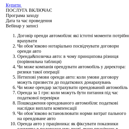
Купити
ПОСЛУГА ВКЛЮЧАЄ
Програма
заходу
Дата та час
проведення
Вебінар у записі
Договір оренди автомобіля: які істотні моменти потрібн
врахувати
Чи обов’язково нотаріально посвідчувати договори
оренди авто
Оренда&позичка авто: в чому принципова різниця
(порівняльна таблиця)
Чи може компанія орендувати автомобіль у директора:
ризики такої операції
Нетипові умови оренди авто: коли умови договору
можуть призвести до податкових донарахувань
Чи може орендар застрахувати орендований автомобіль
Оренда за 1 грн: коли можуть бути питання під час
податкової перевірки
Пошкодження орендованого автомобіля: податкові
наслідки виплати компенсації
Чи обов’язково встановлювати норми витрат пального
на орендоване авто
Оренда авто у працівника: як фіксувати показники
одометра в подорожньому листі, якщо працівник в