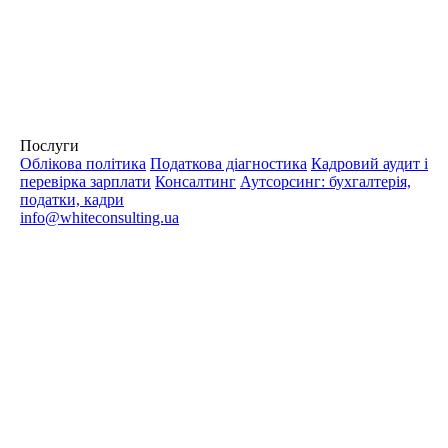
Послуги
Облікова політика
Податкова діагностика
Кадровий аудит і
перевірка зарплати
Консалтинг
Аутсорсинг: бухгалтерія,
податки, кадри
info@whiteconsulting.ua