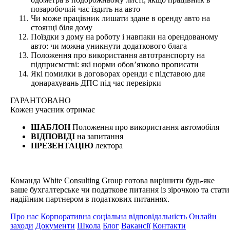
позаробочий час їздить на авто
Чи може працівник лишати здане в оренду авто на
стоянці біля дому
Поїздки з дому на роботу і навпаки на орендованому
авто: чи можна уникнути додаткового блага
Положення про використання автотранспорту на
підприємстві: які норми обов’язково прописати
Які помилки в договорах оренди є підставою для
донарахувань ДПС під час перевірки
ГАРАНТОВАНО
Кожен
учасник отримає
ШАБЛОН
Положення про використання автомобіля
ВІДПОВІДІ
на запитання
ПРЕЗЕНТАЦІЮ
лектора
Команда White Consulting Group готова вирішити будь-яке
ваше бухгалтерське чи податкове питання із зірочкою та стати
надійним партнером в податкових питаннях.
Про нас
Корпоративна соціальна відповідальність
Онлайн
заходи
Документи
Школа
Блог
Вакансії
Контакти