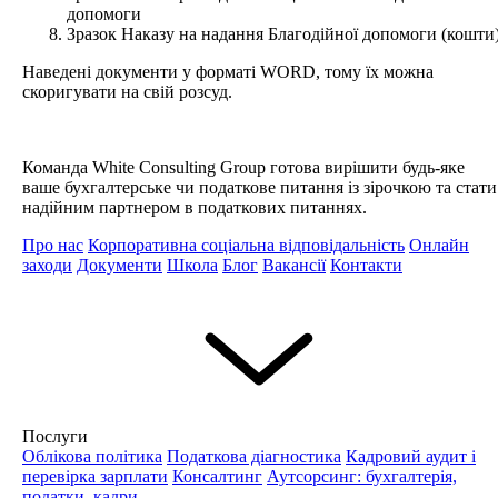
допомоги
Зразок Наказу на надання Благодійної допомоги (кошти
Наведені документи у форматі WORD, тому їх можна
скоригувати на свій розсуд.
Команда White Consulting Group готова вирішити будь-яке
ваше бухгалтерське чи податкове питання із зірочкою та стати
надійним партнером в податкових питаннях.
Про нас
Корпоративна соціальна відповідальність
Онлайн
заходи
Документи
Школа
Блог
Вакансії
Контакти
Послуги
Облікова політика
Податкова діагностика
Кадровий аудит і
перевірка зарплати
Консалтинг
Аутсорсинг: бухгалтерія,
податки, кадри