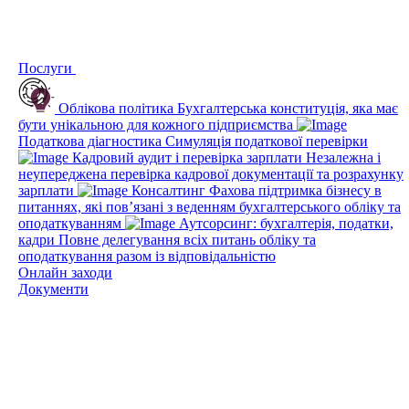
Послуги
Облікова політика
Бухгалтерська конституція, яка має
бути унікальною для кожного підприємства
Податкова діагностика
Симуляція податкової перевірки
Кадровий аудит і перевірка зарплати
Незалежна і
неупереджена перевірка кадрової документації та розрахунку
зарплати
Консалтинг
Фахова підтримка бізнесу в
питаннях, які пов’язані з веденням бухгалтерського обліку та
оподаткуванням
Аутсорсинг: бухгалтерія, податки,
кадри
Повне делегування всіх питань обліку та
оподаткування разом із відповідальністю
Онлайн заходи
Документи