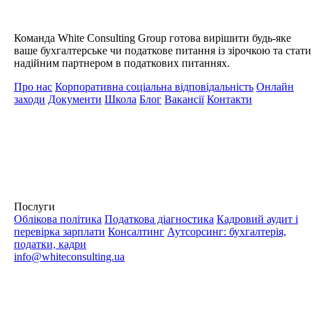
Команда White Consulting Group готова вирішити будь-яке
ваше бухгалтерське чи податкове питання із зірочкою та стати
надійним партнером в податкових питаннях.
Про нас
Корпоративна соціальна відповідальність
Онлайн
заходи
Документи
Школа
Блог
Вакансії
Контакти
Послуги
Облікова політика
Податкова діагностика
Кадровий аудит і
перевірка зарплати
Консалтинг
Аутсорсинг: бухгалтерія,
податки, кадри
info@whiteconsulting.ua