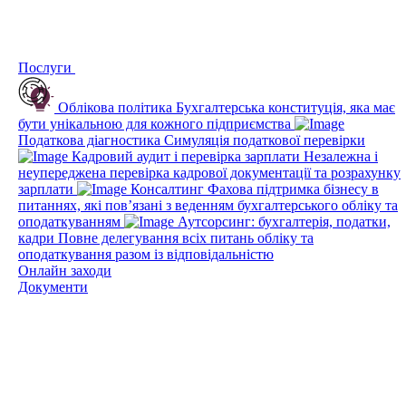
Послуги
Облікова політика
Бухгалтерська конституція, яка має
бути унікальною для кожного підприємства
Податкова діагностика
Симуляція податкової перевірки
Кадровий аудит і перевірка зарплати
Незалежна і
неупереджена перевірка кадрової документації та розрахунку
зарплати
Консалтинг
Фахова підтримка бізнесу в
питаннях, які пов’язані з веденням бухгалтерського обліку та
оподаткуванням
Аутсорсинг: бухгалтерія, податки,
кадри
Повне делегування всіх питань обліку та
оподаткування разом із відповідальністю
Онлайн заходи
Документи