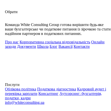
Обрати
Команда White Consulting Group готова вирішити будь-яке
ваше бухгалтерське чи податкове питання із зірочкою та стати
надійним партнером в податкових питаннях.
Про нас
Корпоративна соціальна відповідальність
Онлайн
заходи
Документи
Школа
Блог
Вакансії
Контакти
Послуги
Облікова політика
Податкова діагностика
Кадровий аудит і
перевірка зарплати
Консалтинг
Аутсорсинг: бухгалтерія,
податки, кадри
info@whiteconsulting.ua