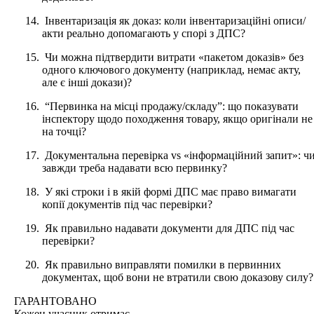
Інвентаризація як доказ: коли інвентаризаційні описи/
акти реально допомагають у спорі з ДПС?
Чи можна підтвердити витрати «пакетом доказів» без
одного ключового документу (наприклад, немає акту,
але є інші докази)?
“Первинка на місці продажу/складу”: що показувати
інспектору щодо походження товару, якщо оригінали не
на точці?
Документальна перевірка vs «інформаційний запит»: ч
завжди треба надавати всю первинку?
У які строки і в якій формі ДПС має право вимагати
копії документів під час перевірки?
Як правильно надавати документи для ДПС під час
перевірки?
Як правильно виправляти помилки в первинних
документах, щоб вони не втратили свою доказову силу?
ГАРАНТОВАНО
Кожен
учасник отримає