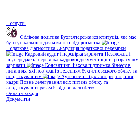
Послуги
Облікова політика
Бухгалтерська конституція, яка має
бути унікальною для кожного підприємства
Податкова діагностика
Симуляція податкової перевірки
Кадровий аудит і перевірка зарплати
Незалежна і
неупереджена перевірка кадрової документації та розрахунку
зарплати
Консалтинг
Фахова підтримка бізнесу в
питаннях, які пов’язані з веденням бухгалтерського обліку та
оподаткуванням
Аутсорсинг: бухгалтерія, податки,
кадри
Повне делегування всіх питань обліку та
оподаткування разом із відповідальністю
Онлайн заходи
Документи