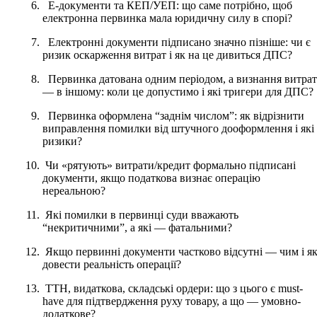
Е-документи та КЕП/УЕП: що саме потрібно, щоб
електронна первинка мала юридичну силу в спорі?
Електронні документи підписано значно пізніше: чи є
ризик оскарження витрат і як на це дивиться ДПС?
Первинка датована одним періодом, а визнання витрат
— в іншому: коли це допустимо і які тригери для ДПС?
Первинка оформлена “заднім числом”: як відрізнити
виправлення помилки від штучного дооформлення і які
ризики?
Чи «рятують» витрати/кредит формально підписані
документи, якщо податкова визнає операцію
нереальною?
Які помилки в первинці суди вважають
“некритичними”, а які — фатальними?
Якщо первинні документи частково відсутні — чим і я
довести реальність операції?
ТТН, видаткова, складські ордери: що з цього є must-
have для підтвердження руху товару, а що — умовно-
додаткове?