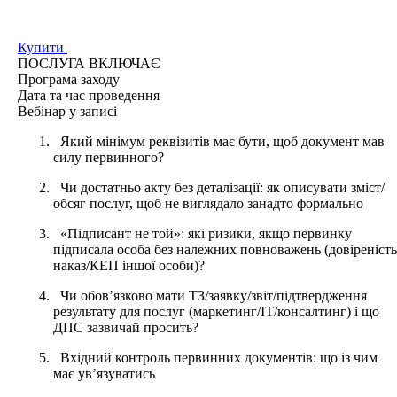
Купити
ПОСЛУГА ВКЛЮЧАЄ
Програма
заходу
Дата та час
проведення
Вебінар у записі
Який мінімум реквізитів має бути, щоб документ мав
силу первинного?
Чи достатньо акту без деталізації: як описувати зміст/
обсяг послуг, щоб не виглядало занадто формально
«Підписант не той»: які ризики, якщо первинку
підписала особа без належних повноважень (довіреність
наказ/КЕП іншої особи)?
Чи обов’язково мати ТЗ/заявку/звіт/підтвердження
результату для послуг (маркетинг/ІТ/консалтинг) і що
ДПС зазвичай просить?
Вхідний контроль первинних документів: що із чим
має ув’язуватись