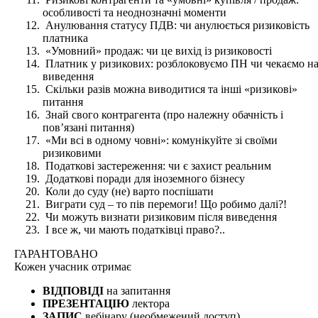
особливості та неоднозначні моменти
Анулювання статусу ПДВ: чи анулюється ризиковість
платника
«Умовний» продаж: чи це вихід із ризиковості
Платник у ризикових: розблоковуємо ПН чи чекаємо н
виведення
Скільки разів можна виводитися та інші «ризикові»
питання
Знай свого контрагента (про належну обачність і
пов’язані питання)
«Ми всі в одному човні»: комунікуйте зі своїми
ризиковими
Податкові застереження: чи є захист реальним
Додаткові поради для іноземного бізнесу
Коли до суду (не) варто поспішати
Виграти суд – то пів перемоги! Що робимо далі?!
Чи можуть визнати ризиковим після виведення
І все ж, чи мають податківці право?..
ГАРАНТОВАНО
Кожен
учасник отримає
ВІДПОВІДІ
на запитання
ПРЕЗЕНТАЦІЮ
лектора
ЗАПИС
вебінару (необмежений доступ)