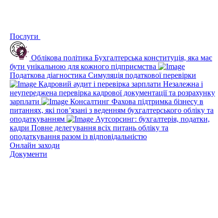
Послуги
Облікова політика
Бухгалтерська конституція, яка має
бути унікальною для кожного підприємства
Податкова діагностика
Симуляція податкової перевірки
Кадровий аудит і перевірка зарплати
Незалежна і
неупереджена перевірка кадрової документації та розрахунку
зарплати
Консалтинг
Фахова підтримка бізнесу в
питаннях, які пов’язані з веденням бухгалтерського обліку та
оподаткуванням
Аутсорсинг: бухгалтерія, податки,
кадри
Повне делегування всіх питань обліку та
оподаткування разом із відповідальністю
Онлайн заходи
Документи