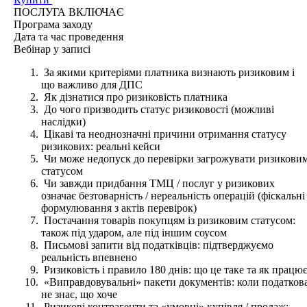
ПОСЛУГА ВКЛЮЧАЄ
Програма
заходу
Дата та час
проведення
Вебінар у записі
За якими критеріями платника визнають ризиковим і
що важливо для ДПС
Як дізнатися про ризиковість платника
До чого призводить статус ризиковості (можливі
наслідки)
Цікаві та неоднозначні причини отримання статусу
ризикових: реальні кейси
Чи може недопуск до перевірки загрожувати ризикови
статусом
Чи завжди придбання ТМЦ / послуг у ризикових
означає безтоварність / нереальність операцій (фіскальні
формулювання з актів перевірок)
Постачання товарів покупцям із ризиковим статусом:
також під ударом, але під іншим соусом
Письмові запити від податківців: підтверджуємо
реальність впевнено
Ризиковість і правило 180 днів: що це таке та як працю
«Виправдовувальні» пакети документів: коли податков
не знає, що хоче
Ризикові контрагенти та «умовні» купівля / продаж: