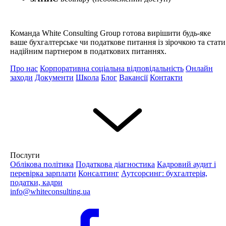
Команда White Consulting Group готова вирішити будь-яке
ваше бухгалтерське чи податкове питання із зірочкою та стати
надійним партнером в податкових питаннях.
Про нас
Корпоративна соціальна відповідальність
Онлайн
заходи
Документи
Школа
Блог
Вакансії
Контакти
Послуги
Облікова політика
Податкова діагностика
Кадровий аудит і
перевірка зарплати
Консалтинг
Аутсорсинг: бухгалтерія,
податки, кадри
info@whiteconsulting.ua