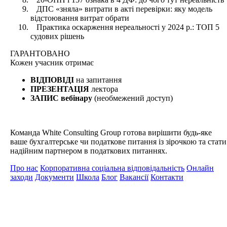
ДПС «зняла» витрати в акті перевірки: яку модель
відстоювання витрат обрати
Практика оскарження нереальності у 2024 р.: ТОП 5
судових рішень
ГАРАНТОВАНО
Кожен
учасник отримає
ВІДПОВІДІ
на запитання
ПРЕЗЕНТАЦІЯ
лектора
ЗАПИС вебінару
(необмежений доступ)
Команда White Consulting Group готова вирішити будь-яке
ваше бухгалтерське чи податкове питання із зірочкою та стати
надійним партнером в податкових питаннях.
Про нас
Корпоративна соціальна відповідальність
Онлайн
заходи
Документи
Школа
Блог
Вакансії
Контакти