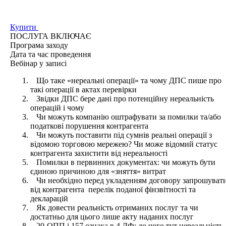
Купити
ПОСЛУГА ВКЛЮЧАЄ
Програма
заходу
Дата та час
проведення
Вебінар у записі
Що таке «нереальні операції» та чому ДПС пише про
такі операції в актах перевірки
Звідки ДПС бере дані про потенційну нереальність
операцій і чому
Чи можуть компанію оштрафувати за помилки та/або
податкові порушення контрагента
Чи можуть поставити під сумнів реальні операції з
відомою торговою мережею? Чи може відомий статус
контрагента захистити від нереальності
Помилки в первинних документах: чи можуть бути
єдиною причиною для «зняття» витрат
Чи необхідно перед укладенням договору запрошуват
від контрагента перелік поданої фінзвітності та
декларацій
Як довести реальність отриманих послуг та чи
достатньо для цього лише акту наданих послуг
20-ОПП і 157 ознака в 4 ДФ: до чого тут нереальність