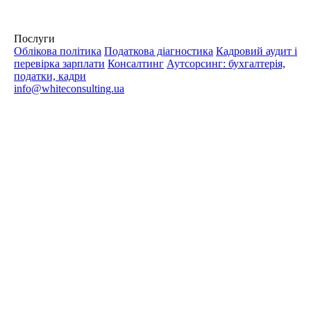
Послуги
Облікова політика
Податкова діагностика
Кадровий аудит і
перевірка зарплати
Консалтинг
Аутсорсинг: бухгалтерія,
податки, кадри
info@whiteconsulting.ua