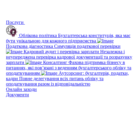
Послуги
Облікова політика
Бухгалтерська конституція, яка має
бути унікальною для кожного підприємства
Податкова діагностика
Симуляція податкової перевірки
Кадровий аудит і перевірка зарплати
Незалежна і
неупереджена перевірка кадрової документації та розрахунку
зарплати
Консалтинг
Фахова підтримка бізнесу в
питаннях, які пов’язані з веденням бухгалтерського обліку та
оподаткуванням
Аутсорсинг: бухгалтерія, податки,
кадри
Повне делегування всіх питань обліку та
оподаткування разом із відповідальністю
Онлайн заходи
Документи