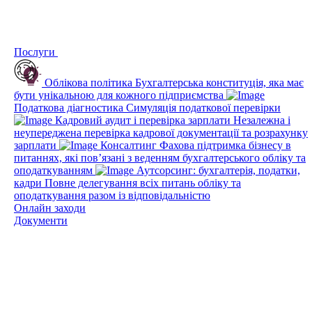
Послуги
Облікова політика
Бухгалтерська конституція, яка має
бути унікальною для кожного підприємства
Податкова діагностика
Симуляція податкової перевірки
Кадровий аудит і перевірка зарплати
Незалежна і
неупереджена перевірка кадрової документації та розрахунку
зарплати
Консалтинг
Фахова підтримка бізнесу в
питаннях, які пов’язані з веденням бухгалтерського обліку та
оподаткуванням
Аутсорсинг: бухгалтерія, податки,
кадри
Повне делегування всіх питань обліку та
оподаткування разом із відповідальністю
Онлайн заходи
Документи