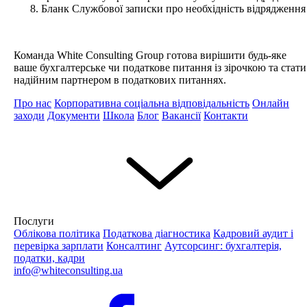
Бланк Службової записки про необхідність відрядження
Команда White Consulting Group готова вирішити будь-яке
ваше бухгалтерське чи податкове питання із зірочкою та стати
надійним партнером в податкових питаннях.
Про нас
Корпоративна соціальна відповідальність
Онлайн
заходи
Документи
Школа
Блог
Вакансії
Контакти
Послуги
Облікова політика
Податкова діагностика
Кадровий аудит і
перевірка зарплати
Консалтинг
Аутсорсинг: бухгалтерія,
податки, кадри
info@whiteconsulting.ua