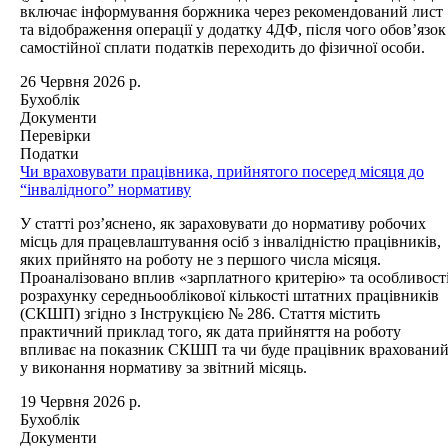
включає інформування боржника через рекомендований лист
та відображення операції у додатку 4ДФ, після чого обов’язок
самостійної сплати податків переходить до фізичної особи.
26 Червня 2026 р.
Бухоблік
Документи
Перевірки
Податки
Чи враховувати працівника, прийнятого посеред місяця до
“інвалідного” нормативу
У статті роз’яснено, як зараховувати до нормативу робочих
місць для працевлаштування осіб з інвалідністю працівників,
яких прийнято на роботу не з першого числа місяця.
Проаналізовано вплив «зарплатного критерію» та особливост
розрахунку середньооблікової кількості штатних працівників
(СКШП) згідно з Інструкцією № 286. Стаття містить
практичний приклад того, як дата прийняття на роботу
впливає на показник СКШП та чи буде працівник враховани
у виконання нормативу за звітний місяць.
19 Червня 2026 р.
Бухоблік
Документи