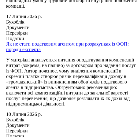
відповідних умов у трудовий договір та внутрішні положення
компанії.
17 Липня 2026 р.
Бухоблік
Документи
Перевірки
Податки
Як не стати податковим агентом при розрахунках із ФОП:
поради експерта
У матеріалі аналізується питання оподаткування компенсації
витрат (зокрема, на паливо) за договором про надання послуг
із ФОП. Автор пояснює, чому виділення компенсації в
окремий платіж створює ризик перекваліфікації доходу в
«громадянський» із виникненням обов’язків податкового
агента в підприємства. Обґрунтовано рекомендацію:
включати всі компенсаційні витрати до загальної вартості
послуг перевезення, що дозволяє розглядати їх як дохід від
підприємницької діяльності.
10 Липня 2026 р.
Бухоблік
Документи
Перевірки
Податки