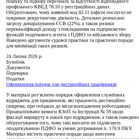
пошуку та підбору персоналу за відсутності відповідного
профільного КВЕД 78.10 у реєстраційних даних.
Обґрунтовано, чому наявний код 82.11 (офісні послуги) не
покриває рекрутингову діяльність. Детально розписано
загрозу донарахування ЄСВ (22%), а також ризики
перекваліфікації доходу з покладанням на підприємство
функцій податкового агента з ПДФО та військового збору.
Наведено аргументи судової практики та практичні поради
для мінімізації таких ризиків.
24 Липня 2026 р.
Бухоблік
Документи
Перевірки
Податки
Оформлення поїздок для дистанційних працівників
У матеріалі роз’яснено порядок оформлення службових
відряджень для працівників, які працюють дистанційно
(зокрема, при поїздках до місцезнаходження роботодавця).
Проаналізовано вимоги КЗпП та Інструкції № 59 щодо
фіксації маршруту в наказі про відрядження, а також наведено
обґрунтування того, чому такі виплати не підлягають
оподаткуванню ПДФО за умови дотримання п. 170.9 ПКУ.
Матеріал містить практичні поради щодо внесення