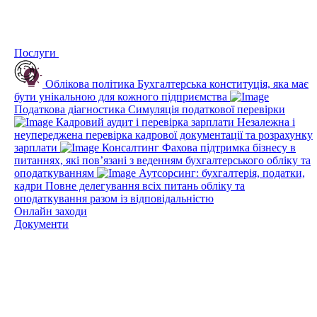
Послуги
Облікова політика
Бухгалтерська конституція, яка має
бути унікальною для кожного підприємства
Податкова діагностика
Симуляція податкової перевірки
Кадровий аудит і перевірка зарплати
Незалежна і
неупереджена перевірка кадрової документації та розрахунку
зарплати
Консалтинг
Фахова підтримка бізнесу в
питаннях, які пов’язані з веденням бухгалтерського обліку та
оподаткуванням
Аутсорсинг: бухгалтерія, податки,
кадри
Повне делегування всіх питань обліку та
оподаткування разом із відповідальністю
Онлайн заходи
Документи