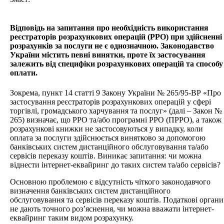
Відповідь на запитання про необхідність використання
реєстраторів розрахункових операцій (РРО) при здійсненні
розрахунків за послуги не є однозначною. Законодавство
України містить певні винятки, проте їх застосування
залежить від специфіки розрахункових операцій та способу
оплати.
Зокрема, пункт 14 статті 9 Закону України № 265/95-ВР «Про
застосування реєстраторів розрахункових операцій у сфері
торгівлі, громадського харчування та послуг» (далі – Закон №
265) визначає, що РРО та/або програмні РРО (ПРРО), а також
розрахункові книжки не застосовуються у випадку, коли
оплата за послуги здійснюється винятково за допомогою
банківських систем дистанційного обслуговування та/або
сервісів переказу коштів. Виникає запитання: чи можна
віднести інтернет-еквайринг до таких систем та/або сервісів?
Основною проблемою є відсутність чіткого законодавчого
визначення банківських систем дистанційного
обслуговування та сервісів переказу коштів. Податкові органи
не дають точного роз’яснення, чи можна вважати інтернет-
еквайринг таким видом розрахунку.