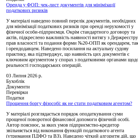
Оренда у ФОП: чек-лист документів для мінімізації
податкових ризиків
У матеріалі наведено повний перелік документів, необхідних
для мінімізації податкових ризиків при оренді нерухомості у
фізичної особи-підприємця. Окрім стандартного договору та
актів, підкреслено важливість наявності витягу з Держреєстру
прав власності та подання форми №20-ОПП як орендарем, та
і орендодавцем. Наведено посилання на актуальну судову
практику, яка підтверджує, що наявність цих документів є
ключовим аргументом у спорах з податковими органами щод
реальності господарських операцій.
03 Липня 2026 р.
Бухоблік
Документи
Перевірки
Податки
Прощення боргу фізособі: як не стати податковим агентом?
У матеріалі розглядається порядок оподаткування суми
прощеної поворотної фінансової допомоги фізичній особі.
Автор пояснює, за яких умов підприємство-кредитор
звільняється від виконання функцій податкового агента
(утримання ПДФО та ВЗ). Наведено чіткий алгоритм дій, що