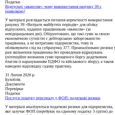
Податки
Відпускні «авансом»: чому використання рахунку 39 є
помилкою?
У матеріалі розглядається питання коректності використання
рахунку 39 «Витрати майбутніх періодів» для обліку
відпускних, наданих працівникам «авансом» (за
невідпрацьовані дні). Обґрунтовано, що такі суми за своєю
економічною сутністю є дебіторською заборгованістю
працівника, а не витратами підприємства, тому їх
обліковувати слід на субрахунку 377. Проаналізовано ризики 
разі звільнення працівника без проведення відрахувань
(потенційне визнання суми прощеного боргу додатковим
благом із нарахуванням ПДФО та військового збору), а також
наведено відповідну судову практику.
31 Липня 2026 р.
Бухоблік
Документи
Перевірки
Податки
Послуги пошуку персоналу у ФОП: податкові ризики
У матеріалі аналізуються податкові ризики для підприємства,
яке залучає ФОП (перебуває на єдиному податку 3 групи) до