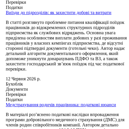
Перевірки
Податки
Виїзди до підрозділів: як захистити добові та витрати
В статті розглянуто проблемне питання кваліфікації поїздок
працівників до відокремлених структурних підрозділів
підприємства як службових відряджень. Основна увага
приділена особливостям виплати добових у разі проживання
працівників у власних кемпінгах підприємства, де відсутні
сторонні підтвердні документи (готельні чеки). Автор надає
детальний алгоритм документального оформлення, який
допоможе уникнути донарахувань ПДФО та ВЗ, а також
захистити господарський зв’язок поїздок під час податкової
перевірки.
12 Червня 2026 р.
Бухоблік
Документи
Перевірки
Податки
Медстрахування родичів працівника: податкові нюанси
В матеріалі роз’яснено податкові наслідки впровадження
програми добровільного медичного страхування (ДМС) для
членів родин співробітників компанії. Автором детально