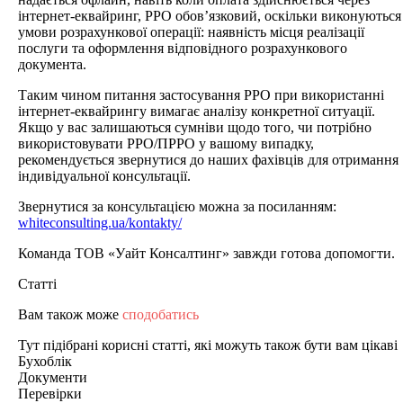
інтернет-еквайринг, РРО обов’язковий, оскільки виконуються
умови розрахункової операції: наявність місця реалізації
послуги та оформлення відповідного розрахункового
документа.
Таким чином питання застосування РРО при використанні
інтернет-еквайрингу вимагає аналізу конкретної ситуації.
Якщо у вас залишаються сумніви щодо того, чи потрібно
використовувати РРО/ПРРО у вашому випадку,
рекомендується звернутися до наших фахівців для отримання
індивідуальної консультації.
Звернутися за консультацією можна за посиланням:
whiteconsulting.ua/kontakty/
Команда ТОВ «Уайт Консалтинг» завжди готова допомогти.
Статті
Вам також може
сподобатись
Тут підібрані корисні статті, які можуть також бути вам цікаві
Бухоблік
Документи
Перевірки