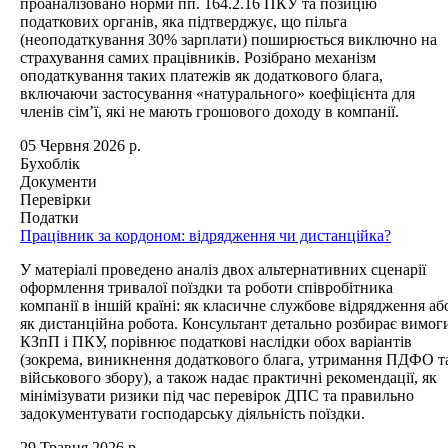
проаналізовано норми пп. 164.2.16 ПКУ та позицію
податкових органів, яка підтверджує, що пільга
(неоподаткування 30% зарплати) поширюється виключно на
страхування самих працівників. Розібрано механізм
оподаткування таких платежів як додаткового блага,
включаючи застосування «натурального» коефіцієнта для
членів сім’ї, які не мають грошового доходу в компанії.
05 Червня 2026 р.
Бухоблік
Документи
Перевірки
Податки
Працівник за кордоном: відрядження чи дистанційка?
У матеріалі проведено аналіз двох альтернативних сценарії
оформлення тривалої поїздки та роботи співробітника
компанії в іншій країні: як класичне службове відрядження аб
як дистанційна робота. Консультант детально розбирає вимог
КЗпП і ПКУ, порівнює податкові наслідки обох варіантів
(зокрема, виникнення додаткового блага, утримання ПДФО т
військового збору), а також надає практичні рекомендації, як
мінімізувати ризики під час перевірок ДПС та правильно
задокументувати господарську діяльність поїздки.
29 Травня 2026 р.