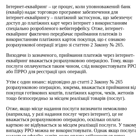
Інтернет-еквайринг – це процес, коли уповноважений банк
(еквайр) надає торговцю програмне забезпечення для
інтернет-еквайрингу – платіжний застосунок, що забезпечує
доступ до платіжних карт через інтернет з використанням
спеціально розробленого вебінтерфейсу. Отже, інтернет-
еквайринг фактично передбачає приймання платежів із
використанням платіжних карток покупця, що є ознакою
розрахункової операції згідно зі статтею 2 Закону № 265.
Виходячи із зазначеного, приймання платежів через інтернет-
еквайринг вважається розрахунковою операцією. Тому, якщо
послуги оплачуються таким чином, слід використовувати РР
або ПРРО для реєстрації цих операцій.
Утім є один нюанс: відповідно до статті 2 Закону № 265
розрахунковою операцією, зокрема, вважається приймання ві
покупця готівкових коштів, платіжних карток, чеків, жетонів
тощо безпосередньо за місцем реалізації товарів (послуг).
Отже, якщо місце надання послуги визначити неможливо
(наприклад, у разі надання послуг через інтернет), це не
вважається розрахунковою операцією, оскільки оплата
карткою не відбувається за місцем реалізації послуги. У таком
випадку РРО можна не використовувати. Однак якщо послуг
надається офлайн, навіть коли оплата здійснюється через