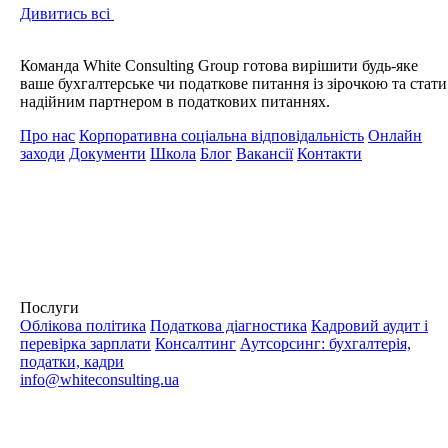
Дивитись всі
Команда White Consulting Group готова вирішити будь-яке
ваше бухгалтерське чи податкове питання із зірочкою та стати
надійним партнером в податкових питаннях.
Про нас
Корпоративна соціальна відповідальність
Онлайн
заходи
Документи
Школа
Блог
Вакансії
Контакти
Послуги
Облікова політика
Податкова діагностика
Кадровий аудит і
перевірка зарплати
Консалтинг
Аутсорсинг: бухгалтерія,
податки, кадри
info@whiteconsulting.ua