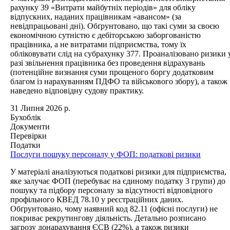
рахунку 39 «Витрати майбутніх періодів» для обліку
відпускних, наданих працівникам «авансом» (за
невідпрацьовані дні). Обґрунтовано, що такі суми за своєю
економічною сутністю є дебіторською заборгованістю
працівника, а не витратами підприємства, тому їх
обліковувати слід на субрахунку 377. Проаналізовано ризики 
разі звільнення працівника без проведення відрахувань
(потенційне визнання суми прощеного боргу додатковим
благом із нарахуванням ПДФО та військового збору), а також
наведено відповідну судову практику.
31 Липня 2026 р.
Бухоблік
Документи
Перевірки
Податки
Послуги пошуку персоналу у ФОП: податкові ризики
У матеріалі аналізуються податкові ризики для підприємства,
яке залучає ФОП (перебуває на єдиному податку 3 групи) до
пошуку та підбору персоналу за відсутності відповідного
профільного КВЕД 78.10 у реєстраційних даних.
Обґрунтовано, чому наявний код 82.11 (офісні послуги) не
покриває рекрутингову діяльність. Детально розписано
загрозу донарахування ЄСВ (22%), а також ризики