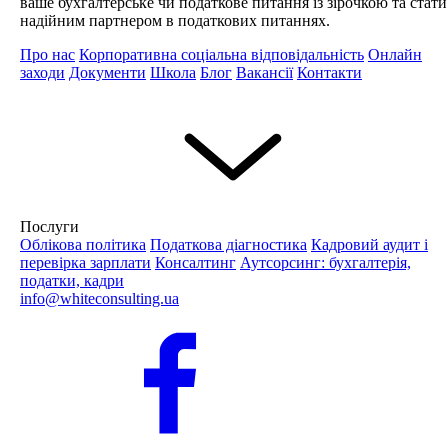
ваше бухгалтерське чи податкове питання із зірочкою та стати
надійним партнером в податкових питаннях.
Про нас
Корпоративна соціальна відповідальність
Онлайн
заходи
Документи
Школа
Блог
Вакансії
Контакти
Послуги
Облікова політика
Податкова діагностика
Кадровий аудит і
перевірка зарплати
Консалтинг
Аутсорсинг: бухгалтерія,
податки, кадри
info@whiteconsulting.ua