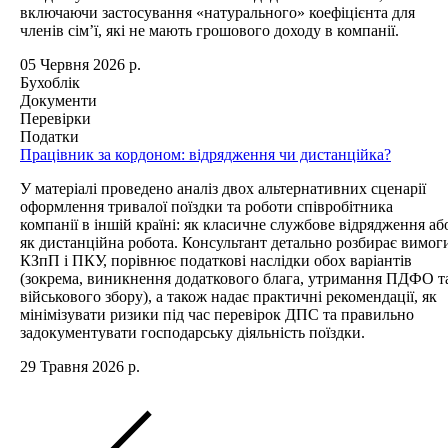
включаючи застосування «натурального» коефіцієнта для
членів сім’ї, які не мають грошового доходу в компанії.
05 Червня 2026 р.
Бухоблік
Документи
Перевірки
Податки
Працівник за кордоном: відрядження чи дистанційка?
У матеріалі проведено аналіз двох альтернативних сценарії
оформлення тривалої поїздки та роботи співробітника
компанії в іншій країні: як класичне службове відрядження аб
як дистанційна робота. Консультант детально розбирає вимог
КЗпП і ПКУ, порівнює податкові наслідки обох варіантів
(зокрема, виникнення додаткового блага, утримання ПДФО т
військового збору), а також надає практичні рекомендації, як
мінімізувати ризики під час перевірок ДПС та правильно
задокументувати господарську діяльність поїздки.
29 Травня 2026 р.