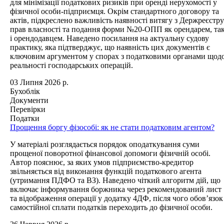
для мінімізації податкових ризиків при оренді нерухомості у
фізичної особи-підприємця. Окрім стандартного договору та
актів, підкреслено важливість наявності витягу з Держреєстру
прав власності та подання форми №20-ОПП як орендарем, та
і орендодавцем. Наведено посилання на актуальну судову
практику, яка підтверджує, що наявність цих документів є
ключовим аргументом у спорах з податковими органами щод
реальності господарських операцій.
03 Липня 2026 р.
Бухоблік
Документи
Перевірки
Податки
Прощення боргу фізособі: як не стати податковим агентом?
У матеріалі розглядається порядок оподаткування суми
прощеної поворотної фінансової допомоги фізичній особі.
Автор пояснює, за яких умов підприємство-кредитор
звільняється від виконання функцій податкового агента
(утримання ПДФО та ВЗ). Наведено чіткий алгоритм дій, що
включає інформування боржника через рекомендований лист
та відображення операції у додатку 4ДФ, після чого обов’язок
самостійної сплати податків переходить до фізичної особи.