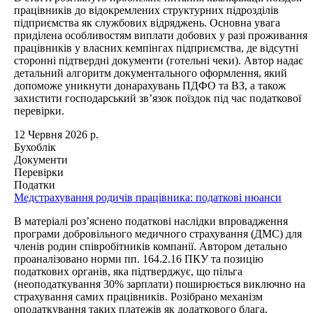
працівників до відокремлених структурних підрозділів
підприємства як службових відряджень. Основна увага
приділена особливостям виплати добових у разі проживання
працівників у власних кемпінгах підприємства, де відсутні
сторонні підтвердні документи (готельні чеки). Автор надає
детальний алгоритм документального оформлення, який
допоможе уникнути донарахувань ПДФО та ВЗ, а також
захистити господарський зв’язок поїздок під час податкової
перевірки.
12 Червня 2026 р.
Бухоблік
Документи
Перевірки
Податки
Медстрахування родичів працівника: податкові нюанси
В матеріалі роз’яснено податкові наслідки впровадження
програми добровільного медичного страхування (ДМС) для
членів родин співробітників компанії. Автором детально
проаналізовано норми пп. 164.2.16 ПКУ та позицію
податкових органів, яка підтверджує, що пільга
(неоподаткування 30% зарплати) поширюється виключно на
страхування самих працівників. Розібрано механізм
оподаткування таких платежів як додаткового блага,