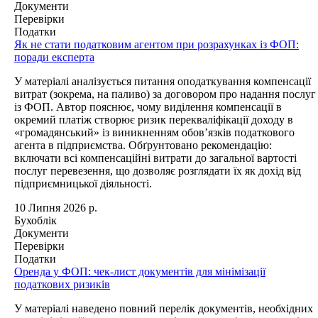
Документи
Перевірки
Податки
Як не стати податковим агентом при розрахунках із ФОП:
поради експерта
У матеріалі аналізується питання оподаткування компенсації
витрат (зокрема, на паливо) за договором про надання послуг
із ФОП. Автор пояснює, чому виділення компенсації в
окремий платіж створює ризик перекваліфікації доходу в
«громадянський» із виникненням обов’язків податкового
агента в підприємства. Обґрунтовано рекомендацію:
включати всі компенсаційні витрати до загальної вартості
послуг перевезення, що дозволяє розглядати їх як дохід від
підприємницької діяльності.
10 Липня 2026 р.
Бухоблік
Документи
Перевірки
Податки
Оренда у ФОП: чек-лист документів для мінімізації
податкових ризиків
У матеріалі наведено повний перелік документів, необхідних