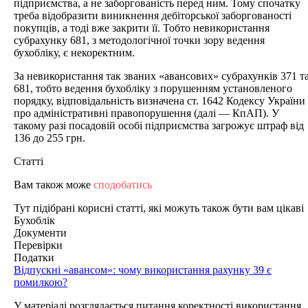
підприємства, а не заборгованість перед ним. Тому спочатку
треба відобразити виникнення дебіторської заборгованості
покупців, а тоді вже закрити її. Тобто невикористання
субрахунку 681, з методологічної точки зору ведення
бухобліку, є некоректним.
За невикористання так званих «авансових» субрахунків 371 т
681, тобто ведення бухобліку з порушенням установленого
порядку, відповідальність визначена ст. 1642 Кодексу України
про адміністративні правопорушення (далі — КпАП). У
такому разі посадовій особі підприємства загрожує штраф від
136 до 255 грн.
Статті
Вам також може
сподобатись
Тут підібрані корисні статті, які можуть також бути вам цікаві
Бухоблік
Документи
Перевірки
Податки
Відпускні «авансом»: чому використання рахунку 39 є
помилкою?
У матеріалі розглядається питання коректності використання