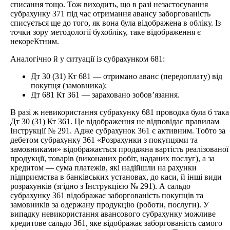
списання тощо. Тож виходить, що в разі незастосування
субрахунку 371 під час отримання авансу заборгованість
списується ще до того, як вона була відображена в обліку. Із
точки зору методології бухобліку, таке відображення є
некореКтним.
Аналогічно й у ситуації із субрахунком 681:
Дт 30 (31) Кт 681 — отримано аванс (передоплату) від
покупця (замовника);
Дт 681 Кт 361 — зараховано зобов’язання.
В разі ж невикористання субрахунку 681 проводка була б така
Дт 30 (31) Кт 361. Це відображення не відповідає правилам
Інструкції № 291. Адже субрахунок 361 є активним. Тобто за
дебетом субрахунку 361 «Розрахунки з покупцями та
замовниками» відображається продажна вартість реалізованої
продукції, товарів (виконаних робіт, наданих послуг), а за
кредитом — сума платежів, які надійшли на рахунки
підприємства в банківських установах, до каси, й інші види
розрахунків (згідно з Інструкцією № 291). А сальдо
субрахунку 361 відображає заборгованість покупців та
замовників за одержану продукцію (роботи, послуги). У
випадку невикористання авансового субрахунку можливе
кредитове сальдо 361, яке відображає заборгованість самого