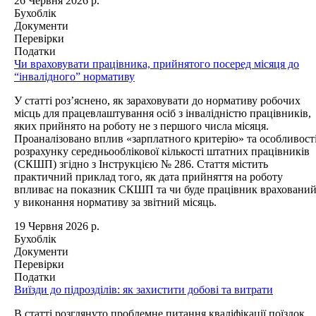
26 Червня 2026 р.
Бухоблік
Документи
Перевірки
Податки
Чи враховувати працівника, прийнятого посеред місяця до
“інвалідного” нормативу
У статті роз’яснено, як зараховувати до нормативу робочих
місць для працевлаштування осіб з інвалідністю працівників,
яких прийнято на роботу не з першого числа місяця.
Проаналізовано вплив «зарплатного критерію» та особливост
розрахунку середньооблікової кількості штатних працівників
(СКШП) згідно з Інструкцією № 286. Стаття містить
практичний приклад того, як дата прийняття на роботу
впливає на показник СКШП та чи буде працівник враховани
у виконання нормативу за звітний місяць.
19 Червня 2026 р.
Бухоблік
Документи
Перевірки
Податки
Виїзди до підрозділів: як захистити добові та витрати
В статті розглянуто проблемне питання кваліфікації поїздок