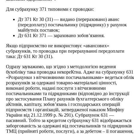
Для субрахунку 371 типовими є проводки:
Дт 371 Кт 30 (31) — видано (перераховано) аванс
(передоплату) постачальнику (підряднику) у рахунок
майбутніх поставок;
Дт 631 Кт 371 — зараховано зобов’язання.
Якщо підприємство не використовує «авансових»
субрахунків, то проводка при перерахуванні передоплати
така: Дт 631 Кт 30 (31).
Одразу зауважимо, що згідно з методологією ведення
бухобліку така проводка некореКтна. Адже на субрахунку 631
«Розрахунки з вітчизняними постачальниками» ведеться облі
розрахунків за одержані товарно-матеріальні цінності,
виконані роботи, надані послуги з вітчизняними
постачальниками та підрядниками (відповідно до інструкції
про застосування Плану рахунків бухгалтерського обліку
аКтивів, капіталу, зобов’язань і господарських операцій
підприємств і організацій, затвердженої наказом Мінфіну
України від 21.12.1999 р. № 291). Субрахунок 631 —
пасивний. Тобто за кредитом субрахунку 631 відображається
заборгованість за одержані від постачальників та підрядників
ТМЦ (прийняті роботи, послуги), а за дебетом – її погашення,