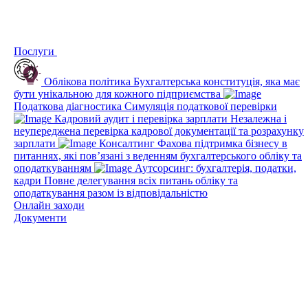
Послуги
Облікова політика
Бухгалтерська конституція, яка має
бути унікальною для кожного підприємства
Податкова діагностика
Симуляція податкової перевірки
Кадровий аудит і перевірка зарплати
Незалежна і
неупереджена перевірка кадрової документації та розрахунку
зарплати
Консалтинг
Фахова підтримка бізнесу в
питаннях, які пов’язані з веденням бухгалтерського обліку та
оподаткуванням
Аутсорсинг: бухгалтерія, податки,
кадри
Повне делегування всіх питань обліку та
оподаткування разом із відповідальністю
Онлайн заходи
Документи