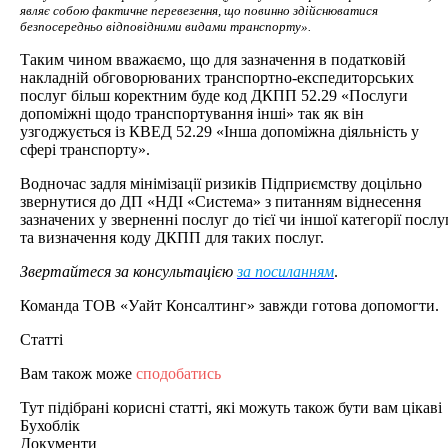
являє собою фактичне перевезення, що повинно здійснюватися
безпосередньо відповідними видами транспорту».
Таким чином вважаємо, що для зазначення в податковій
накладній обговорюваних транспортно-експедиторських
послуг більш коректним буде код ДКПП 52.29 «Послуги
допоміжні щодо транспортування інші» так як він
узгоджується із КВЕД 52.29 «Інша допоміжна діяльність у
сфері транспорту».
Водночас задля мінімізації ризиків Підприємству доцільно
звернутися до ДП «НДІ «Система» з питанням віднесення
зазначених у зверненні послуг до тієї чи іншої категорії послу
та визначення коду ДКПП для таких послуг.
Звертайтеся за консультацією
за посиланням
.
Команда ТОВ «Уайт Консалтинг» завжди готова допомогти.
Статті
Вам також може
сподобатись
Тут підібрані корисні статті, які можуть також бути вам цікаві
Бухоблік
Документи