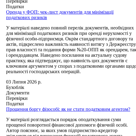
Перевірки
Податки
Оренда у ФОП: чек-лист документів для мінімізації
податкових ризиків
У матеріалі наведено повний перелік документів, необхідних
для мінімізації податкових ризиків при оренді нерухомості у
фізичної особи-підприємця. Окрім стандартного договору та
актів, підкреслено важливість наявності витягу з Держреєстру
прав власності та подання форми №20-ОПП як орендарем, та
і орендодавцем. Наведено посилання на актуальну судову
практику, яка підтверджує, що наявність цих документів є
ключовим аргументом у спорах з податковими органами щод
реальності господарських операцій.
03 Липня 2026 р.
Бухоблік
Документи
Перевірки
Податки
Прощення боргу фізособі: як не стати податковим агентом?
У матеріалі розглядається порядок оподаткування суми
прощеної поворотної фінансової допомоги фізичній особі.
Автор пояснює, за яких умов підприємство-кредитор
звільняється від виконання функцій податкового агента