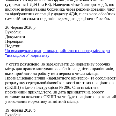
(утримання ПДФО та ВЗ). Наведено чіткий алгоритм дій, що
включає інформування боржника через рекомендований лист
та відображення операції у додатку 4ДФ, після чого обов’язок
самостійної сплати податків переходить до фізичної особи.
26 Червня 2026 р.
Бухоблік
Документи
Перевірки
Податки
Чи враховувати працівника, прийнятого посеред місяця до
“інвалідного” нормативу
У статті роз’яснено, як зараховувати до нормативу робочих
місць для працевлаштування осіб з інвалідністю працівників,
яких прийнято на роботу не з першого числа місяця.
Проаналізовано вплив «зарплатного критерію» та особливост
розрахунку середньооблікової кількості штатних працівників
(СКШП) згідно з Інструкцією № 286. Стаття містить
практичний приклад того, як дата прийняття на роботу
впливає на показник СКШП та чи буде працівник враховани
у виконання нормативу за звітний місяць.
19 Червня 2026 р.
Бухоблік