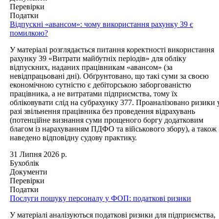
Перевірки
Податки
Відпускні «авансом»: чому використання рахунку 39 є
помилкою?
У матеріалі розглядається питання коректності використання
рахунку 39 «Витрати майбутніх періодів» для обліку
відпускних, наданих працівникам «авансом» (за
невідпрацьовані дні). Обґрунтовано, що такі суми за своєю
економічною сутністю є дебіторською заборгованістю
працівника, а не витратами підприємства, тому їх
обліковувати слід на субрахунку 377. Проаналізовано ризики 
разі звільнення працівника без проведення відрахувань
(потенційне визнання суми прощеного боргу додатковим
благом із нарахуванням ПДФО та військового збору), а також
наведено відповідну судову практику.
31 Липня 2026 р.
Бухоблік
Документи
Перевірки
Податки
Послуги пошуку персоналу у ФОП: податкові ризики
У матеріалі аналізуються податкові ризики для підприємства,