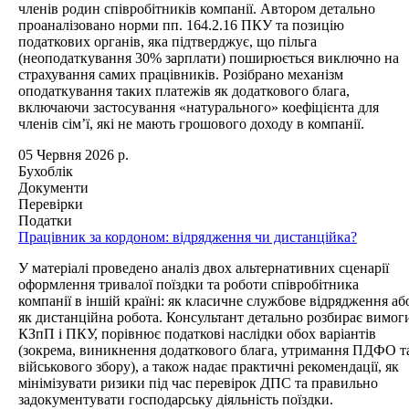
членів родин співробітників компанії. Автором детально
проаналізовано норми пп. 164.2.16 ПКУ та позицію
податкових органів, яка підтверджує, що пільга
(неоподаткування 30% зарплати) поширюється виключно на
страхування самих працівників. Розібрано механізм
оподаткування таких платежів як додаткового блага,
включаючи застосування «натурального» коефіцієнта для
членів сім’ї, які не мають грошового доходу в компанії.
05 Червня 2026 р.
Бухоблік
Документи
Перевірки
Податки
Працівник за кордоном: відрядження чи дистанційка?
У матеріалі проведено аналіз двох альтернативних сценарії
оформлення тривалої поїздки та роботи співробітника
компанії в іншій країні: як класичне службове відрядження аб
як дистанційна робота. Консультант детально розбирає вимог
КЗпП і ПКУ, порівнює податкові наслідки обох варіантів
(зокрема, виникнення додаткового блага, утримання ПДФО т
військового збору), а також надає практичні рекомендації, як
мінімізувати ризики під час перевірок ДПС та правильно
задокументувати господарську діяльність поїздки.