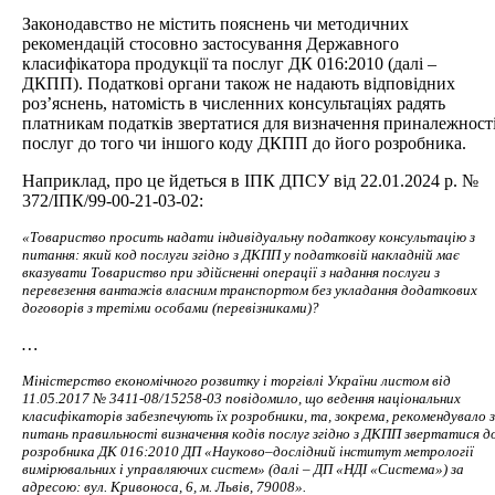
Законодавство не містить пояснень чи методичних
рекомендацій стосовно застосування Державного
класифікатора продукції та послуг ДК 016:2010 (далі –
ДКПП). Податкові органи також не надають відповідних
роз’яснень, натомість в численних консультаціях радять
платникам податків звертатися для визначення приналежност
послуг до того чи іншого коду ДКПП до його розробника.
Наприклад, про це йдеться в ІПК ДПСУ від 22.01.2024 р. №
372/ІПК/99-00-21-03-02:
«Товариство просить надати індивідуальну податкову консультацію з
питання: який код послуги згідно з ДКПП у податковій накладній має
вказувати Товариство при здійсненні операції з надання послуги з
перевезення вантажів власним транспортом без укладання додаткових
договорів з третіми особами (перевізниками)?
…
Міністерство економічного розвитку і торгівлі України листом від
11.05.2017 № 3411-08/15258-03 повідомило, що ведення національних
класифікаторів забезпечують їх розробники, та, зокрема, рекомендувало з
питань правильності визначення кодів послуг згідно з ДКПП звертатися д
розробника ДК 016:2010 ДП
«Науково
–
дослідний
інститут
метрології
вимірювальних
і
управляючих
систем»
(
далі
–
ДП
«НДІ
«Система»
)
за
адресою
:
вул
.
Кривоноса
, 6,
м
.
Львів
, 79008
»
.