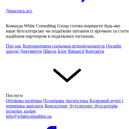
Дивитись всі
Команда White Consulting Group готова вирішити будь-яке
ваше бухгалтерське чи податкове питання із зірочкою та стати
надійним партнером в податкових питаннях.
Про нас
Корпоративна соціальна відповідальність
Онлайн
заходи
Документи
Школа
Блог
Вакансії
Контакти
Послуги
Облікова політика
Податкова діагностика
Кадровий аудит і
перевірка зарплати
Консалтинг
Аутсорсинг: бухгалтерія,
податки, кадри
info@whiteconsulting.ua