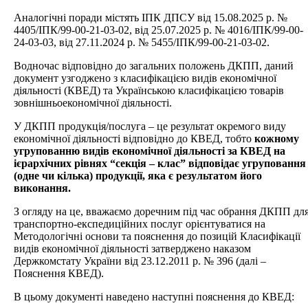
Аналогічні поради містять ІПК ДПСУ від 15.08.2025 р. №
4405/ІПК/99-00-21-03-02, від 25.07.2025 р. № 4016/ІПК/99-00-
24-03-03, від 27.11.2024 р. № 5455/ІПК/99-00-21-03-02.
Водночас відповідно до загальних положень ДКПП, даний
документ узгоджено з класифікацією видів економічної
діяльності (КВЕД) та Українською класифікацією товарів
зовнішньоекономічної діяльності.
У ДКПП продукція/послуга – це результат окремого виду
економічної діяльності відповідно до КВЕД, тобто
кожному
угрупованню видів економічної діяльності за КВЕД на
ієрархічних рівнях “секція – клас” відповідає угруповання
(одне чи кілька) продукції, яка є результатом його
виконання.
З огляду на це, вважаємо доречним під час обрання ДКПП дл
транспортно-експедиційних послуг орієнтуватися на
Методологічні основи та пояснення до позицій Класифікації
видів економічної діяльності затверджено наказом
Держкомстату України від 23.12.2011 р. № 396 (далі –
Пояснення КВЕД).
В цьому документі наведено наступні пояснення до КВЕД: