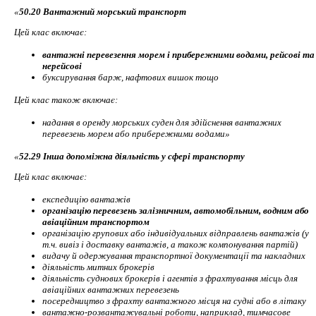
«
50.20 Вантажний морський транспорт
Цей клас включає:
вантажні перевезення морем і прибережними водами, рейсові та
нерейсові
буксирування барж, нафтових вишок тощо
Цей клас також включає:
надання в оренду морських суден для здійснення вантажних
перевезень морем або прибережними водами»
«
52.29 Інша допоміжна діяльність у сфері транспорту
Цей клас включає:
експедицію вантажів
організацію перевезень залізничним, автомобільним, водним або
авіаційним транспортом
організацію групових або індивідуальних відправлень вантажів (у
т.ч. вивіз і доставку вантажів, а також компонування партій)
видачу й одержування транспортної документації та накладних
діяльність митних брокерів
діяльність суднових брокерів і агентів з фрахтування місць для
авіаційних вантажних перевезень
посередництво з фрахту вантажного місця на судні або в літаку
вантажно-розвантажувальні роботи, наприклад, тимчасове