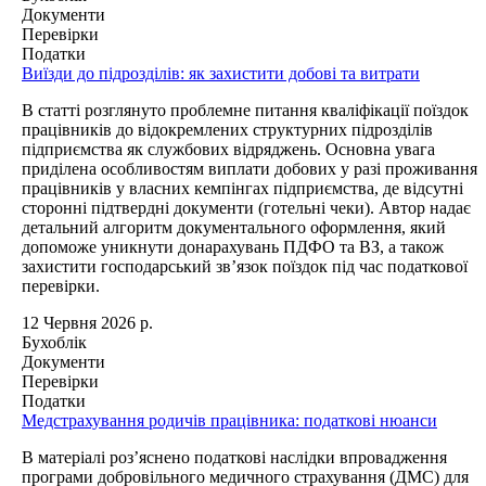
Документи
Перевірки
Податки
Виїзди до підрозділів: як захистити добові та витрати
В статті розглянуто проблемне питання кваліфікації поїздок
працівників до відокремлених структурних підрозділів
підприємства як службових відряджень. Основна увага
приділена особливостям виплати добових у разі проживання
працівників у власних кемпінгах підприємства, де відсутні
сторонні підтвердні документи (готельні чеки). Автор надає
детальний алгоритм документального оформлення, який
допоможе уникнути донарахувань ПДФО та ВЗ, а також
захистити господарський зв’язок поїздок під час податкової
перевірки.
12 Червня 2026 р.
Бухоблік
Документи
Перевірки
Податки
Медстрахування родичів працівника: податкові нюанси
В матеріалі роз’яснено податкові наслідки впровадження
програми добровільного медичного страхування (ДМС) для