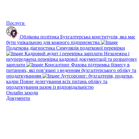
Послуги
Облікова політика
Бухгалтерська конституція, яка має
бути унікальною для кожного підприємства
Податкова діагностика
Симуляція податкової перевірки
Кадровий аудит і перевірка зарплати
Незалежна і
неупереджена перевірка кадрової документації та розрахунку
зарплати
Консалтинг
Фахова підтримка бізнесу в
питаннях, які пов’язані з веденням бухгалтерського обліку та
оподаткуванням
Аутсорсинг: бухгалтерія, податки,
кадри
Повне делегування всіх питань обліку та
оподаткування разом із відповідальністю
Онлайн заходи
Документи