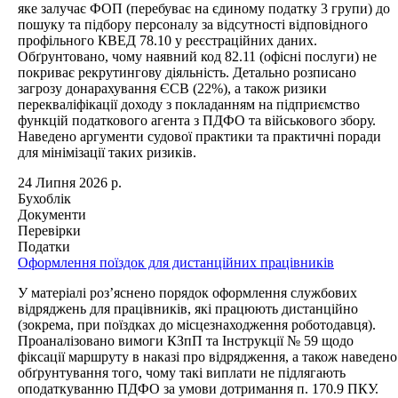
яке залучає ФОП (перебуває на єдиному податку 3 групи) до
пошуку та підбору персоналу за відсутності відповідного
профільного КВЕД 78.10 у реєстраційних даних.
Обґрунтовано, чому наявний код 82.11 (офісні послуги) не
покриває рекрутингову діяльність. Детально розписано
загрозу донарахування ЄСВ (22%), а також ризики
перекваліфікації доходу з покладанням на підприємство
функцій податкового агента з ПДФО та військового збору.
Наведено аргументи судової практики та практичні поради
для мінімізації таких ризиків.
24 Липня 2026 р.
Бухоблік
Документи
Перевірки
Податки
Оформлення поїздок для дистанційних працівників
У матеріалі роз’яснено порядок оформлення службових
відряджень для працівників, які працюють дистанційно
(зокрема, при поїздках до місцезнаходження роботодавця).
Проаналізовано вимоги КЗпП та Інструкції № 59 щодо
фіксації маршруту в наказі про відрядження, а також наведено
обґрунтування того, чому такі виплати не підлягають
оподаткуванню ПДФО за умови дотримання п. 170.9 ПКУ.