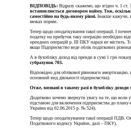
ВІДПОВІДЬ:
Відразу скажемо, що згідно ч. 1 ст
встановлюється договором найму. Тож, оскільки
самостійно на будь-якому рівні.
Інакше кажучи, я
межах норми.
Тепер щодо оподаткування такої операції. І почнем
податку на прибуток таку операцію необхідно ві
орендних операцій р. III ПКУ наразі не містить. Т
якщо Підприємство веде облік податкових різниць
А в бухобліку доход від оренди в сумі 1 грн пока
субрахунок 703.
Відповідно для облікової рівноваги амортизацію, 
основний вид діяльності підприємства).
Отже, визнані в такому разі в бухобліку доход
Додатково хочемо звернути увагу на те, що коли у
підставою для включення підприємства до плану-г
України від 02.06.2015 р. № 524).
Тепер щодо оподаткування такої операції ПДВ. Опе
Податкового кодексу України, далі – ПКУ).