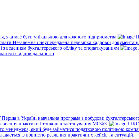
ія, яка має бути унікальною для кожного підприємства
П
рплати
Незалежна і неупереджена перевірка кадрової документаці
ні з веденням бухгалтерського обліку та оподаткуванням
разом із відповідальністю
У
Перша в Україні навчальна програма з побудови бухгалтерського
освоєння практики і тонкощів застосування МСФЗ.
ШКО
го менеджера, який буде займатися податковою політикою компа
ладається із повністю реальних практичних кейсів та ситуацій.