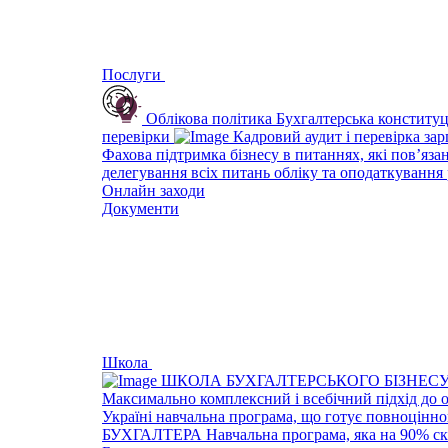
Послуги
Облікова політика
Бухгалтерська конституц
перевірки
Кадровий аудит і перевірка за
Фахова підтримка бізнесу в питаннях, які пов’яза
делегування всіх питань обліку та оподаткування 
Онлайн заходи
Документи
Школа
ШКОЛА БУХГАЛТЕРСЬКОГО БІЗНЕС
Максимально комплексний і всебічний підхід до 
Україні навчальна програма, що готує повноцінно
БУХГАЛТЕРА
Навчальна програма, яка на 90% ск