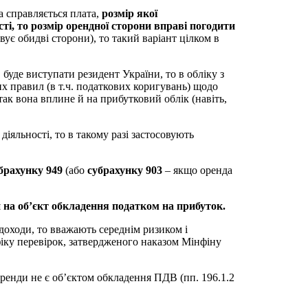
а справляється плата,
розмір якої
і, то розмір орендної сторони вправі погодити
ує обидві сторони), то такий варіант цілком в
 буде виступати резидент України, то в обліку з
 правил (в т.ч. податкових коригувань) щодо
так вона вплине й на прибутковий облік (навіть,
іяльності, то в такому разі застосовують
брахунку 949
(або
субрахунку 903
– якщо оренда
й на об’єкт обкладення податком на прибуток.
 доходи, то вважають середнім ризиком і
фіку перевірок, затвердженого наказом Мінфіну
оренди не є об’єктом обкладення ПДВ (пп. 196.1.2