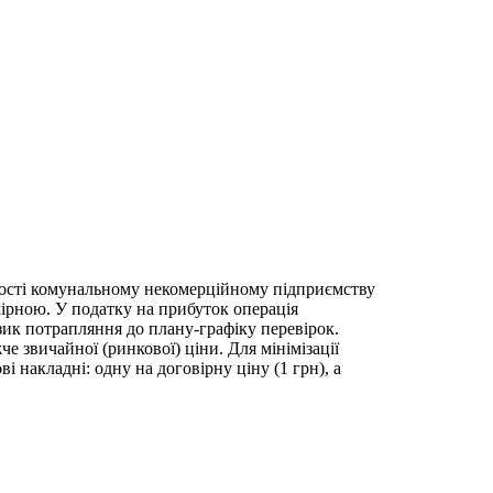
мості комунальному некомерційному підприємству
омірною. У податку на прибуток операція
зик потрапляння до плану-графіку перевірок.
 звичайної (ринкової) ціни. Для мінімізації
накладні: одну на договірну ціну (1 грн), а