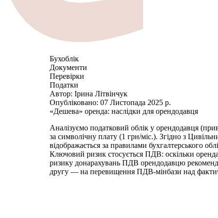
Бухоблік
Документи
Перевірки
Податки
Автор:
Ірина Літвінчук
Опубліковано:
07 Листопада 2025 р.
«Дешева» оренда: наслідки для орендодавця
Аналізуємо податковий облік у орендодавця (при
за символічну плату (1 грн/міс.). Згідно з Цивіл
відображається за правилами бухгалтерського обл
Ключовий ризик стосується ПДВ: оскільки оренда 
ризику донарахувань ПДВ орендодавцю рекомендуєт
другу — на перевищення ПДВ-мінбази над фактич