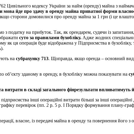
. 762 Цивільного кодексу України за найм (оренду) майна з наймач
 мова йде про здачу в оренду майна приватної форми власност
кщо сторони домовилися про оренду майна за 1 грн (і це влаштов
о з податку на прибуток. Так, як орендарем, судячи із запитання,
дображати
суто за правилами бухобліку.
Адже жодних спеціальних
ому як ця операція буде відображена у Підприємства в бухобліку, 
).
зують на
субрахунку 713
. Щоправда, якщо оренда – основний вид д
по об’єкту зданому в оренду, в бухобліку можна показувати на
су
и та витрати в складі загального фінрезультати впливатимуть 
 підприємства інші операційні витрати більші за інші операційні
рафіку перевірок (пп. 2 р. 5 р. І Порядку формування плану-гра
рації, власне, із передачі майна в оренду та повернення його з 