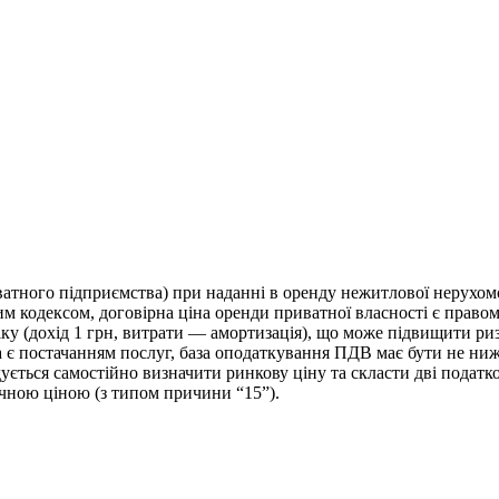
ватного підприємства) при наданні в оренду нежитлової нерухо
ьним кодексом, договірна ціна оренди приватної власності є прав
іку (дохід 1 грн, витрати — амортизація), що може підвищити ри
є постачанням послуг, база оподаткування ПДВ має бути не нижче
ься самостійно визначити ринкову ціну та скласти дві податкові 
ною ціною (з типом причини “15”).